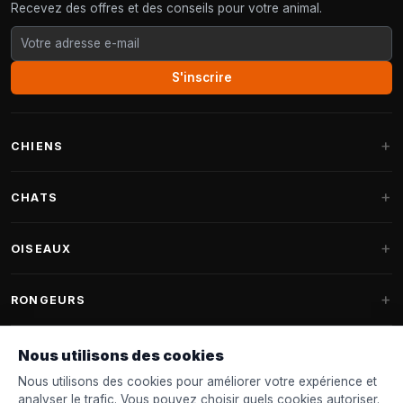
Recevez des offres et des conseils pour votre animal.
S'inscrire
CHIENS
Paniers pour chiens
CHATS
Coussins pour chiens
Arbres à chat
OISEAUX
Paniers Fantail
Arbres à chat grandes races
Nourriture pour chiens
Perruches
RONGEURS
Arbres à chat Maine Coon
Friandises pour chiens
Nourriture oiseaux d'intérieur
Pièces détachées arbre à chat
Nourriture pour lapins
Nous utilisons des cookies
Jouets pour chiens
Mangeoires
FANTAIL
Tonneaux à griffer
Nourriture pour rongeurs
Nous utilisons des cookies pour améliorer votre expérience et
Colliers & laisses
Nichoirs
analyser le trafic. Vous pouvez choisir quels cookies autoriser.