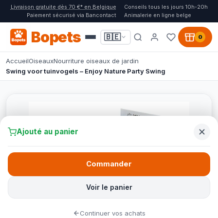
Livraison gratuite dès 70 €* en Belgique
Conseils tous les jours 10h-20h
Paiement sécurisé via Bancontact
Animalerie en ligne belge
Bopets
🇧🇪
0
Accueil
Oiseaux
Nourriture oiseaux de jardin
Swing voor tuinvogels – Enjoy Nature Party Swing
Ajouté au panier
Commander
Voir le panier
Continuer vos achats