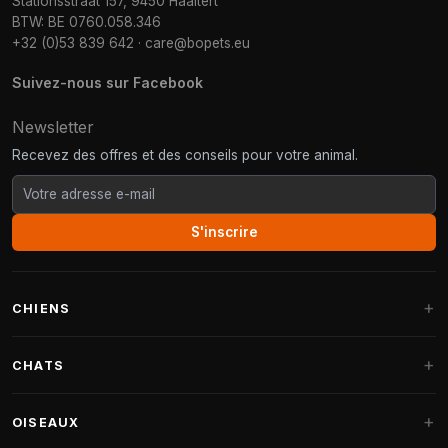
Stationsstraat 157, 9450 Haaltert
BTW: BE 0760.058.346
+32 (0)53 839 642
·
care@bopets.eu
Suivez-nous sur Facebook
Newsletter
Recevez des offres et des conseils pour votre animal.
S'inscrire
CHIENS
Paniers pour chiens
CHATS
Coussins pour chiens
Arbres à chat
OISEAUX
Paniers Fantail