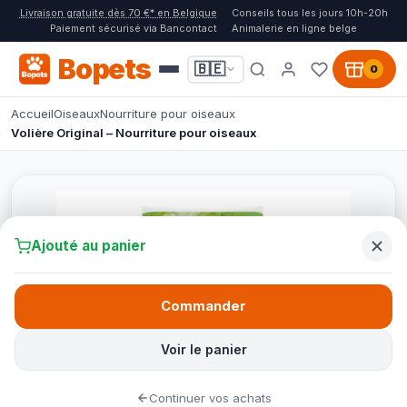
Livraison gratuite dès 70 €* en Belgique
Conseils tous les jours 10h-20h
Paiement sécurisé via Bancontact
Animalerie en ligne belge
Bopets
🇧🇪
0
Accueil
Oiseaux
Nourriture pour oiseaux
Volière Original – Nourriture pour oiseaux
Ajouté au panier
Commander
Voir le panier
Continuer vos achats