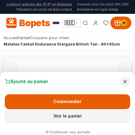
Livraison gratuite dès 70 €* en Belgique
Conseils tous les jours 10h-20h
Paiement sécurisé via Bancontact
Animalerie en ligne belge
Bopets
🇧🇪
0
Accueil
Fantail
Coussins pour chien
Matelas Fantail Endurance Stargaze British Tan - 80x55cm
Ajouté au panier
Commander
Voir le panier
Continuer vos achats