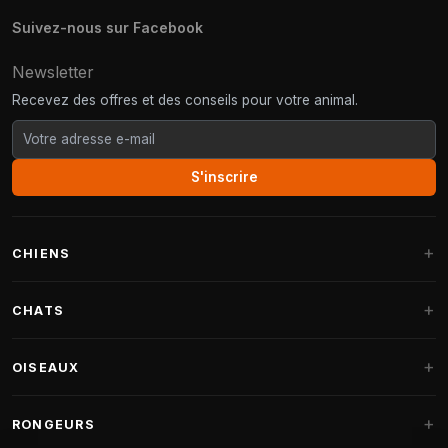
Suivez-nous sur Facebook
Newsletter
Recevez des offres et des conseils pour votre animal.
S'inscrire
CHIENS
Paniers pour chiens
CHATS
Coussins pour chiens
Arbres à chat
OISEAUX
Paniers Fantail
Arbres à chat grandes races
Nourriture pour chiens
Perruches
RONGEURS
Arbres à chat Maine Coon