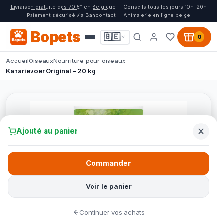
Livraison gratuite dès 70 €* en Belgique
Conseils tous les jours 10h-20h
Paiement sécurisé via Bancontact
Animalerie en ligne belge
Bopets
🇧🇪
0
Accueil
Oiseaux
Nourriture pour oiseaux
Kanarievoer Original – 20 kg
Ajouté au panier
Commander
Voir le panier
Continuer vos achats