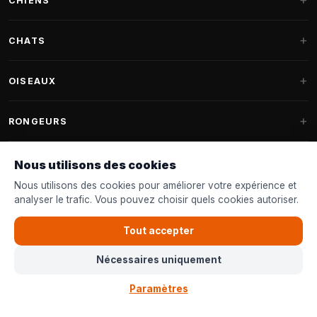
CHIENS
Paniers pour chiens
CHATS
Coussins pour chiens
Arbres à chat
OISEAUX
Paniers Fantail
Arbres à chat grandes races
Nourriture pour chiens
Perruches
RONGEURS
Arbres à chat Maine Coon
Friandises pour chiens
Nourriture oiseaux d'intérieur
Pièces détachées arbre à chat
Nourriture pour lapins
Nous utilisons des cookies
Jouets pour chiens
Mangeoires
FANTAIL
Tonneaux à griffer
Nourriture pour rongeurs
Nous utilisons des cookies pour améliorer votre expérience et
Colliers & laisses
Nichoirs
analyser le trafic. Vous pouvez choisir quels cookies autoriser.
Paniers pour chats
Accessoires
Paniers Fantail
SERVICE CLIENT
Shampoing & Soins
Nourriture oiseaux de jardin
Jouets pour chats
Tout accepter
Coussins Fantail
Jouets pour oiseaux
Contact & Conseils
Nourriture pour chats
Nécessaires uniquement
Housses de remplacement Fantail
À propos de Bopets
© 2026
Bopets
| L'animalerie en ligne pour tous en Belgique
Mur d'escalade pour chats
Cat Climb Fantail
Paramètres
Bancontact
Visa
Mastercard
iDeal
Mode de paiement