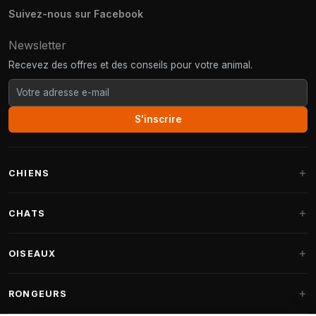
Suivez-nous sur Facebook
Newsletter
Recevez des offres et des conseils pour votre animal.
S'inscrire
CHIENS
Paniers pour chiens
CHATS
Coussins pour chiens
Arbres à chat
OISEAUX
Paniers Fantail
Arbres à chat grandes races
Nourriture pour chiens
Perruches
RONGEURS
Arbres à chat Maine Coon
Friandises pour chiens
Nourriture oiseaux d'intérieur