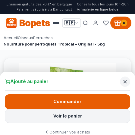
Livraison gratuite dès 70 €* en Belgique
Conseils tous les jours 10h-20h
Paiement sécurisé via Bancontact
Animalerie en ligne belge
Bopets
🇧🇪
0
Accueil
Oiseaux
Perruches
Nourriture pour perroquets Tropical – Original - 5kg
Ajouté au panier
Commander
Voir le panier
Continuer vos achats