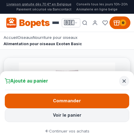
Livraison gratuite dès 70 €* en Belgique
Conseils tous les jours 10h-20h
Paiement sécurisé via Bancontact
Animalerie en ligne belge
Bopets
🇧🇪
0
Accueil
Oiseaux
Nourriture pour oiseaux
Alimentation pour oiseaux Exoten Basic
Ajouté au panier
Commander
Voir le panier
Continuer vos achats