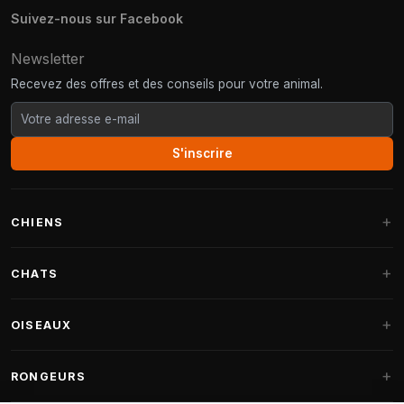
Suivez-nous sur Facebook
Newsletter
Recevez des offres et des conseils pour votre animal.
S'inscrire
CHIENS
Paniers pour chiens
CHATS
Coussins pour chiens
Arbres à chat
OISEAUX
Paniers Fantail
Arbres à chat grandes races
Nourriture pour chiens
Perruches
RONGEURS
Arbres à chat Maine Coon
Friandises pour chiens
Nourriture oiseaux d'intérieur