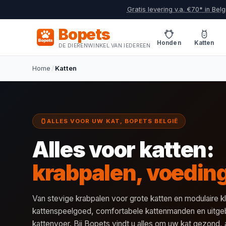
Gratis levering v.a. €70* in Belg
Bopets
Honden
Katten
DE DIERENWINKEL VAN IEDEREEN
Home
/
Katten
ALLES VOOR UW KAT, BOPETS BELGIË
Alles voor katten:
krabpalen, voedin
Van stevige krabpalen voor grote katten en modulaire k
kattenspeelgoed, comfortabele kattenmanden en uitge
kattenvoer. Bij Bopets vindt u alles om uw kat gezond, 