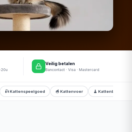
Veilig betalen
-20u
Bancontact · Visa · Mastercard
🎣 Kattenspeelgoed
🥣 Kattenvoer
🧹 Kattenbakvullin