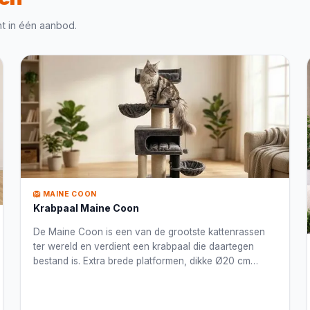
ht in één aanbod.
🦁 MAINE COON
Krabpaal Maine Coon
De Maine Coon is een van de grootste kattenrassen
ter wereld en verdient een krabpaal die daartegen
bestand is. Extra brede platformen, dikke Ø20 cm
stammen en een verstevigd frame maken deze
krabpalen onverwoestbaar.