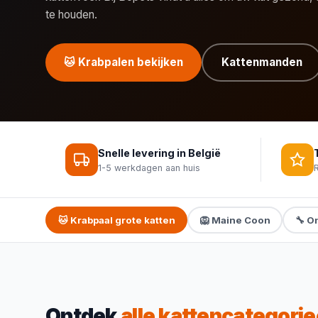
te houden.
🐱 Krabpalen bekijken
Kattenmanden
Snelle levering in België
1-5 werkdagen aan huis
🐱 Krabpaal grote katten
🦁 Maine Coon
🔧 O
Ontdek
alle kattencategori