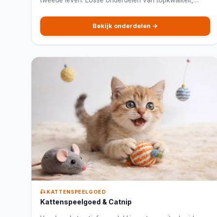
voordeliger dan een volledig nieuwe krabpaal.
Bekijk onderdelen →
🎣 KATTENSPEELGOED
Kattenspeelgoed & Catnip