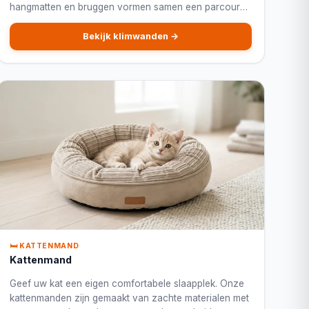
hangmatten en bruggen vormen samen een parcours
op hoogte voor uw kat. Ruimtebesparend en geschikt
voor grote katten.
Bekijk klimwanden →
🛏️ KATTENMAND
Kattenmand
Geef uw kat een eigen comfortabele slaapplek. Onze
kattenmanden zijn gemaakt van zachte materialen met