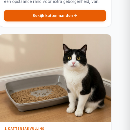
een opstaande rand voor extra geborgenheid, van
ronde nestmanden tot platte kussens.
Bekijk kattenmanden →
🧹 KATTENBAKVULLING