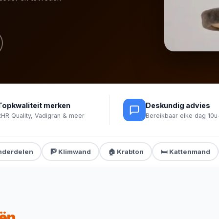
Topkwaliteit merken
Deskundig advies
RHR Quality, Vadigran & meer
Bereikbaar elke dag 10u
nderdelen
🧗 Klimwand
🏠 Krabton
🛏️ Kattenmand
eën