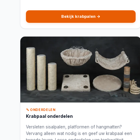
katten tot 15 kg.
Bekijk krabpalen →
🔧 ONDERDELEN
Krabpaal onderdelen
Versleten sisalpalen, platformen of hangmatten?
Vervang alleen wat nodig is en geef uw krabpaal een
tweede leven. Losse onderdelen van topkwaliteit,