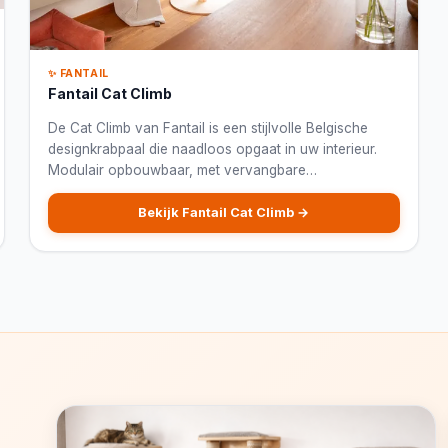
✨ FANTAIL
Fantail Cat Climb
De Cat Climb van Fantail is een stijlvolle Belgische
designkrabpaal die naadloos opgaat in uw interieur.
Modulair opbouwbaar, met vervangbare
sisalelementen en een tijdloos minimalistisch ontwerp,
voor katten én hun eigenaars met smaak.
Bekijk Fantail Cat Climb →