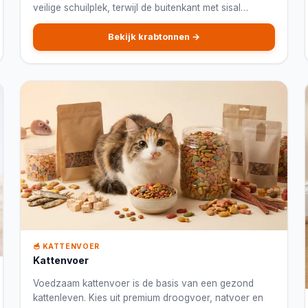
veilige schuilplek, terwijl de buitenkant met sisal
bekleed is, ideaal voor kleinere ruimtes.
Bekijk krabtonnen →
🥣 KATTENVOER
Kattenvoer
Voedzaam kattenvoer is de basis van een gezond
kattenleven. Kies uit premium droogvoer, natvoer en