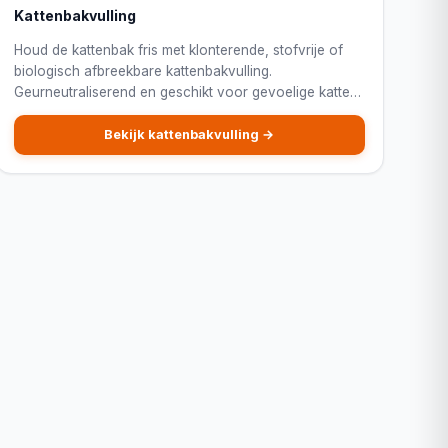
Kattenbakvulling
Houd de kattenbak fris met klonterende, stofvrije of
biologisch afbreekbare kattenbakvulling.
Geurneutraliserend en geschikt voor gevoelige katten
en binnenkatten.
Bekijk kattenbakvulling →