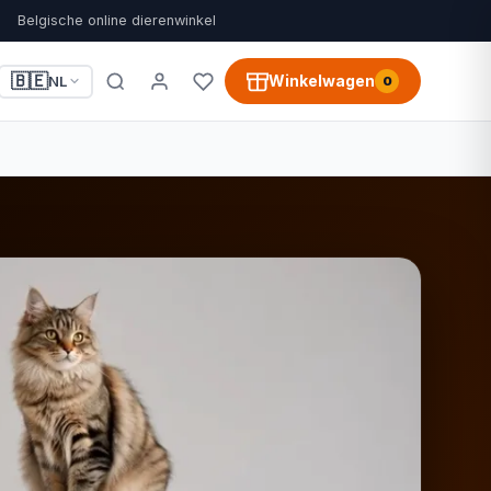
Belgische online dierenwinkel
🇧🇪
Winkelwagen
NL
0