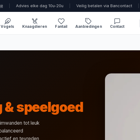
ië
|
Advies elke dag 10u-20u
|
Veilig betalen via Bancontact
|
Vogels
Knaagdieren
Fantail
Aanbiedingen
Contact
g & speelgoed
limwanden tot leuk
balanceerd
actief en tevreden