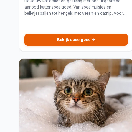
Houd uw kat actief en gelukkig met ons uitgebreide
aanbod kattenspeelgoed. Van speelmuisjes en
belletjesballen tot hengels met veren en catnip, voor
uren speelplezier en mentale stimulatie.
Bekijk speelgoed →