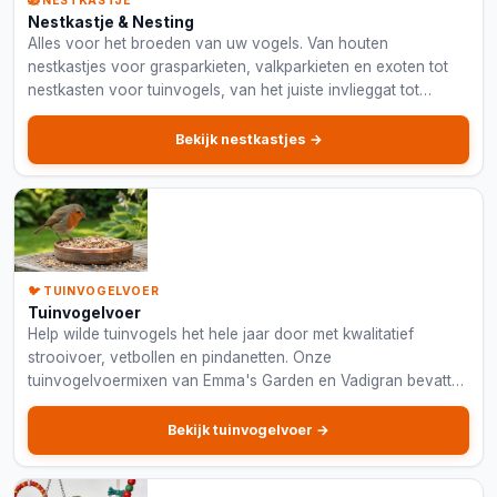
🪺 NESTKASTJE
Nestkastje & Nesting
Alles voor het broeden van uw vogels. Van houten
nestkastjes voor grasparkieten, valkparkieten en exoten tot
nestkasten voor tuinvogels, van het juiste invlieggat tot
kokosvezels en nestmateriaal.
Bekijk nestkastjes →
🐦 TUINVOGELVOER
Tuinvogelvoer
Help wilde tuinvogels het hele jaar door met kwalitatief
strooivoer, vetbollen en pindanetten. Onze
tuinvogelvoermixen van Emma's Garden en Vadigran bevatten
zonnebloempitten, pinda's en gepelde haver.
Bekijk tuinvogelvoer →