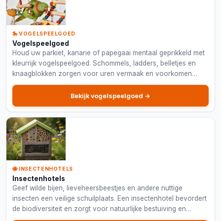
🎠 VOGELSPEELGOED
Vogelspeelgoed
Houd uw parkiet, kanarie of papegaai mentaal geprikkeld met
kleurrijk vogelspeelgoed. Schommels, ladders, belletjes en
knaagblokken zorgen voor uren vermaak en voorkomen
verveling in de kooi.
Bekijk vogelspeelgoed →
🐝 INSECTENHOTELS
Insectenhotels
Geef wilde bijen, lieveheersbeestjes en andere nuttige
insecten een veilige schuilplaats. Een insectenhotel bevordert
de biodiversiteit en zorgt voor natuurlijke bestuiving en
plaagbestrijding in uw tuin.