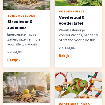
VOEDERHUISJE
TUINVOGELVOER
Voederzuil &
Strooivoer &
voedertafel
zadenmix
Weerbestendige
Energierijke mix van
voederstations, hangend
zaden, pitten en noten
of staand voor elke tuin.
voor alle tuinvogels.
v.a. €14,95
v.a. €4,95
Bekijk
Bekijk
VOGELSPEELGOED