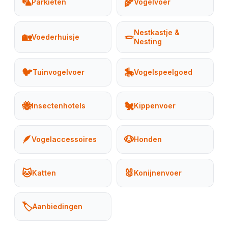
🦜
🌾
Parkieten
Vogelvoer
Nestkastje &
🏡
🪢
Voederhuisje
Nesting
🐦
🎠
Tuinvogelvoer
Vogelspeelgoed
🐝
🐔
Insectenhotels
Kippenvoer
🪶
🐶
Vogelaccessoires
Honden
🐱
🐰
Katten
Konijnenvoer
🏷️
Aanbiedingen