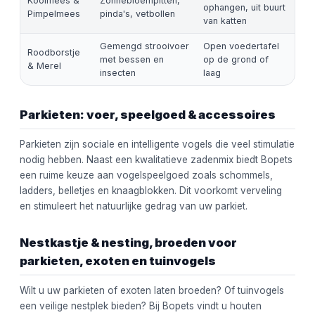
Koolmees &
Zonnebloempitten,
ophangen, uit buurt
Pimpelmees
pinda's, vetbollen
van katten
Gemengd strooivoer
Open voedertafel
Roodborstje
met bessen en
op de grond of
& Merel
insecten
laag
Parkieten: voer, speelgoed & accessoires
Parkieten zijn sociale en intelligente vogels die veel stimulatie
nodig hebben. Naast een kwalitatieve zadenmix biedt Bopets
een ruime keuze aan vogelspeelgoed zoals schommels,
ladders, belletjes en knaagblokken. Dit voorkomt verveling
en stimuleert het natuurlijke gedrag van uw parkiet.
Nestkastje & nesting, broeden voor
parkieten, exoten en tuinvogels
Wilt u uw parkieten of exoten laten broeden? Of tuinvogels
een veilige nestplek bieden? Bij Bopets vindt u houten