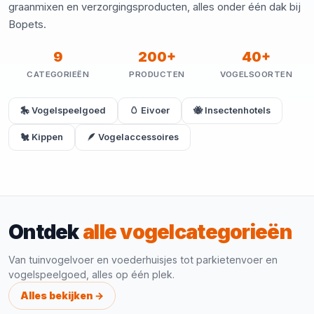
graanmixen en verzorgingsproducten, alles onder één dak bij
Bopets.
9
200+
40+
CATEGORIEËN
PRODUCTEN
VOGELSOORTEN
🎠 Vogelspeelgoed
🥚 Eivoer
🐝 Insectenhotels
🐔 Kippen
🪶 Vogelaccessoires
Ontdek
alle vogelcategorieën
Van tuinvogelvoer en voederhuisjes tot parkietenvoer en
vogelspeelgoed, alles op één plek.
Alles bekijken →