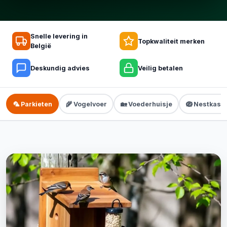
Snelle levering in
Topkwaliteit merken
België
Deskundig advies
Veilig betalen
🦜 Parkieten
🌾 Vogelvoer
🏡 Voederhuisje
🪺 Nestkastj