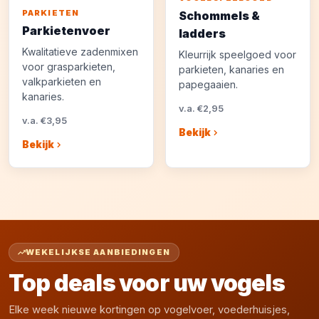
PARKIETEN
Schommels &
Parkietenvoer
ladders
Kwalitatieve zadenmixen
Kleurrijk speelgoed voor
voor grasparkieten,
parkieten, kanaries en
valkparkieten en
papegaaien.
kanaries.
v.a. €2,95
v.a. €3,95
Bekijk
Bekijk
WEKELIJKSE AANBIEDINGEN
Top deals voor uw vogels
Elke week nieuwe kortingen op vogelvoer, voederhuisjes,