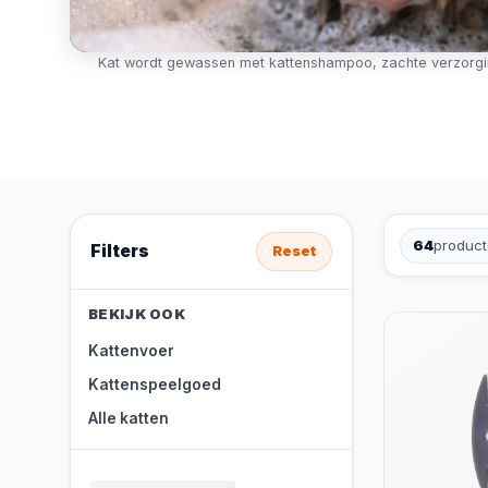
Kat wordt gewassen met kattenshampoo, zachte verzorgi
64
produc
Filters
Reset
BEKIJK OOK
Kattenvoer
Kattenspeelgoed
Alle katten