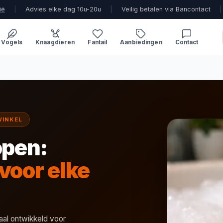
ië
|
Advies elke dag 10u-20u
|
Veilig betalen via Bancontact
|
Vogels
Knaagdieren
Fantail
Aanbiedingen
Contact
WINKEL
pen:
voor elke
al ontwikkeld voor