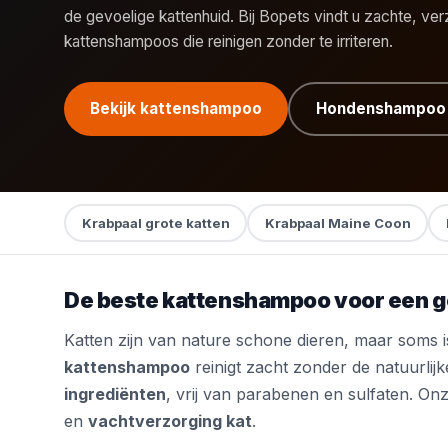
de gevoelige kattenhuid. Bij Bopets vindt u zachte, ve
kattenshampoos die reinigen zonder te irriteren.
Bekijk kattenshampoo
Hondenshampoo
Krabpaal grote katten
Krabpaal Maine Coon
De beste kattenshampoo voor een g
Katten zijn van nature schone dieren, maar soms is
kattenshampoo
reinigt zacht zonder de natuurlijke
ingrediënten
, vrij van parabenen en sulfaten. On
en
vachtverzorging kat
.