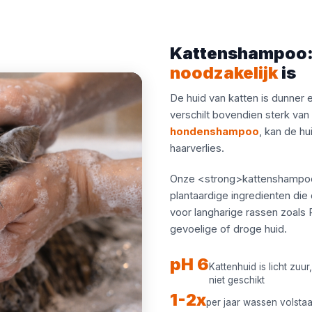
Kattenshampoo: 
noodzakelijk
is
De huid van katten is dunner
verschilt bovendien sterk va
hondenshampoo
, kan de hu
haarverlies.
Onze <strong>kattenshampoos
plantaardige ingredienten die
voor langharige rassen zoals
gevoelige of droge huid.
pH 6
Kattenhuid is licht zu
niet geschikt
1-2x
per jaar wassen volstaa