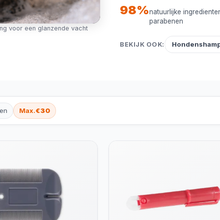
98%
natuurlijke ingredient
parabenen
ng voor een glanzende vacht
Hondensham
BEKIJK OOK:
ten
Max.
€30