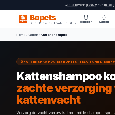
Gratis levering v.a. €70* in Belg
Bopets
Honden
Katten
DE DIERENWINKEL VAN IEDEREEN
Home
/
Katten
/
Kattenshampoo
KATTENSHAMPOO BIJ BOPETS, BELGISCHE DIEREN
Kattenshampoo ko
zachte verzorging 
kattenvacht
Verzorg de vacht van uw kat met milde shampoo specia