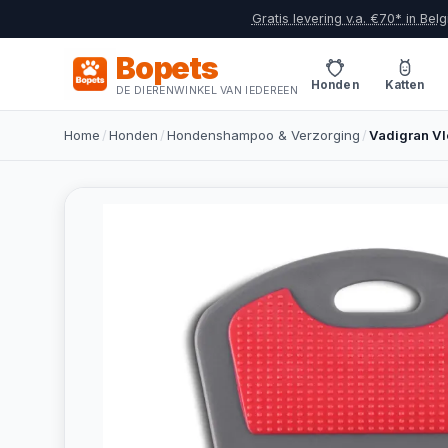
Gratis levering v.a. €70* in Belg
Bopets
Honden
Katten
DE DIERENWINKEL VAN IEDEREEN
Home
/
Honden
/
Hondenshampoo & Verzorging
/
Vadigran V