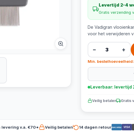
Levertijd 2-4 
Gratis verzending 
De Vadigran vlooienkam
voor het verwijderen va
−
+
Min. bestelhoeveelheid:
Leverbaar: levertij
Veilig betalen
Gratis 
s levering v.a. €70*
Veilig betalen
14 dagen retour
VISA
Bancontact