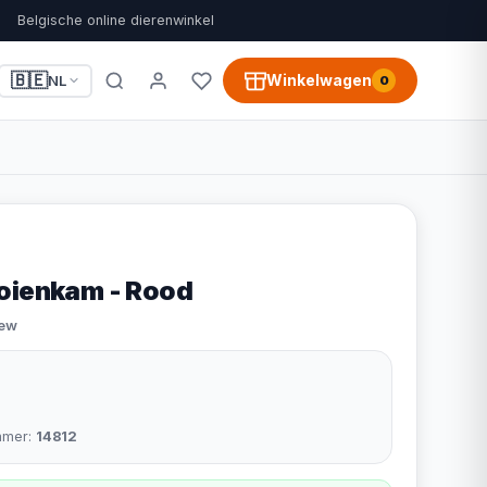
Belgische online dierenwinkel
🇧🇪
Winkelwagen
NL
0
oienkam - Rood
iew
mmer:
14812