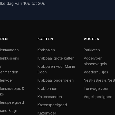
lke dag van 10u tot 20u.
DEN
KATTEN
VOGELS
denmanden
Krabpalen
Parkieten
enkussens
Krabpaal grote katten
Vogelvoer
binnenvogels
il
Krabpalen voor Maine
denmanden
Coon
Voederhuisjes
denvoer
Krabpaal onderdelen
Nestkastjes & Nes
ensnoepjes &
Krabtonnen
Tuinvogelvoer
ks
Kattenmanden
Vogelspeelgoed
denspeelgoed
Kattenspeelgoed
band & Lijn
Kattenvoer