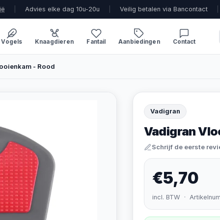
ië
|
Advies elke dag 10u-20u
|
Veilig betalen via Bancontact
|
Vogels
Knaagdieren
Fantail
Aanbiedingen
Contact
looienkam - Rood
Vadigran
Vadigran Vlo
Schrijf de eerste rev
€5,70
incl. BTW · Artikelnu