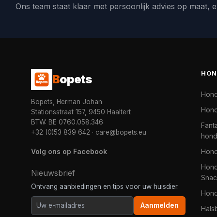
Ons team staat klaar met persoonlijk advies op maat, e
HON
B
opets
Hon
Bopets, Herman Johan
Hond
Stationsstraat 157, 9450 Haaltert
BTW: BE 0760.058.346
Fanta
+32 (0)53 839 642
·
care@bopets.eu
hon
Volg ons op Facebook
Hon
Hond
Nieuwsbrief
Snac
Ontvang aanbiedingen en tips voor uw huisdier.
Hon
Aanmelden
Hals