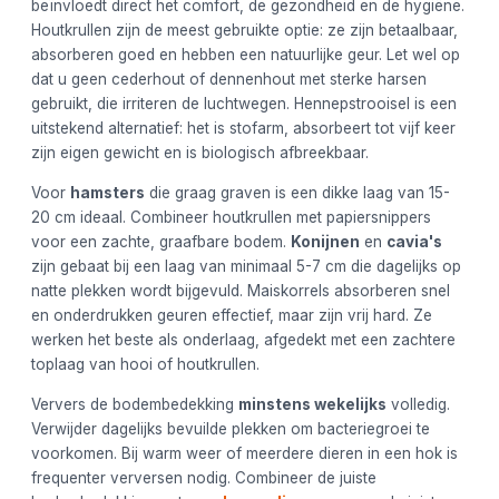
beïnvloedt direct het comfort, de gezondheid en de hygiëne.
Houtkrullen zijn de meest gebruikte optie: ze zijn betaalbaar,
absorberen goed en hebben een natuurlijke geur. Let wel op
dat u geen cederhout of dennenhout met sterke harsen
gebruikt, die irriteren de luchtwegen. Hennepstrooisel is een
uitstekend alternatief: het is stofarm, absorbeert tot vijf keer
zijn eigen gewicht en is biologisch afbreekbaar.
Voor
hamsters
die graag graven is een dikke laag van 15-
20 cm ideaal. Combineer houtkrullen met papiersnippers
voor een zachte, graafbare bodem.
Konijnen
en
cavia's
zijn gebaat bij een laag van minimaal 5-7 cm die dagelijks op
natte plekken wordt bijgevuld. Maiskorrels absorberen snel
en onderdrukken geuren effectief, maar zijn vrij hard. Ze
werken het beste als onderlaag, afgedekt met een zachtere
toplaag van hooi of houtkrullen.
Ververs de bodembedekking
minstens wekelijks
volledig.
Verwijder dagelijks bevuilde plekken om bacteriegroei te
voorkomen. Bij warm weer of meerdere dieren in een hok is
frequenter verversen nodig. Combineer de juiste