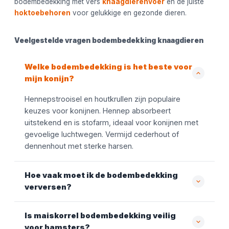
bodembedekking met vers
knaagdierenvoer
en de juiste
hoktoebehoren
voor gelukkige en gezonde dieren.
Veelgestelde vragen bodembedekking knaagdieren
Welke bodembedekking is het beste voor
mijn konijn?
Hennepstrooisel en houtkrullen zijn populaire
keuzes voor konijnen. Hennep absorbeert
uitstekend en is stofarm, ideaal voor konijnen met
gevoelige luchtwegen. Vermijd cederhout of
dennenhout met sterke harsen.
Hoe vaak moet ik de bodembedekking
verversen?
Is maiskorrel bodembedekking veilig
voor hamsters?