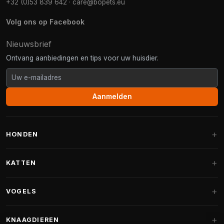
+32 (0)53 839 642
·
care@bopets.eu
Volg ons op Facebook
Nieuwsbrief
Ontvang aanbiedingen en tips voor uw huisdier.
Aanmelden
HONDEN
Hondenmanden
KATTEN
Hondenkussens
Krabpalen
VOGELS
Fantail hondenmanden
Krabpaal grote katten
Hondenvoer
Parkieten
KNAAGDIEREN
Krabpalen voor Maine Coon