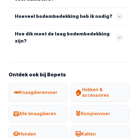
Hoeveel bodembedekking heb ik nodig?
Hoe dik moet de laag bodembedekking
zijn?
Ontdek ook bij Bopets
Hokken &
🥕
🏠
Knaagdierenvoer
accessoires
🐹
🐰
Alle knaagdieren
Konijnenvoer
🐶
🐱
Honden
Katten