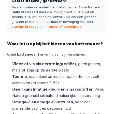
Gesteriliseerd / gecastreerd
Na sterilisatie verandert het metabolisme.
Almo Nature
Daily Sterilised
(met o.a. tonijn) biedt 33% eiwit en
slechts 10% vet, speciaal ontwikkeld om een gezond
gewicht te behouden. Stimuleer beweging met een
stevige krabpaal
en
interactief speelgoed
.
Waar let u op bij het kiezen van kattenvoer?
Goed
kattenvoer
herkent u aan vijf kenmerken:
Vlees of vis als eerste ingrediënt
, geen granen,
maïs of soja op de eerste plaats
Taurine
, essentieel aminozuur dat katten niet zelf
aanmaken (minstens 0,1%)
Geen kunstmatige kleur- en smaakstoffen
, Almo
Nature gebruikt uitsluitend natuurlijke conservering
Omega-3 en omega-6 vetzuren
, voor een
glanzende vacht en gezonde huid