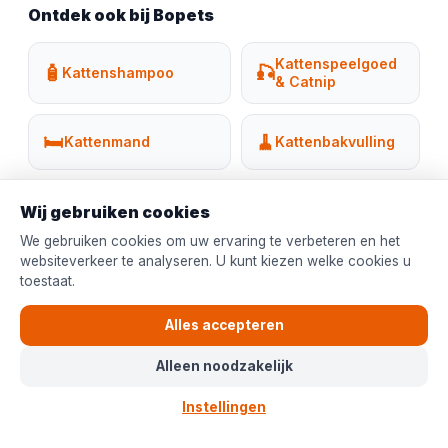
Ontdek ook bij Bopets
Kattenspeelgoed
🧴
🎣
Kattenshampoo
& Catnip
🛏️
🧹
Kattenmand
Kattenbakvulling
Krabpaal grote
🥣
🐱
Eet- & drinkbakken
Wij gebruiken cookies
katten
We gebruiken cookies om uw ervaring te verbeteren en het
websiteverkeer te analyseren. U kunt kiezen welke cookies u
Krabpaal Maine
🦁
🏠
toestaat.
Krabton
Coon
Alles accepteren
Alle
🐈
🐶
Hondenvoer
kattenbenodigdheden
Alleen noodzakelijk
Instellingen
🏷️
Aanbiedingen