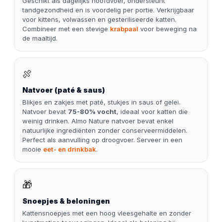
Geschikt als dagelijks hoofdvoer, ondersteunt
tandgezondheid en is voordelig per portie. Verkrijgbaar
voor kittens, volwassen en gesteriliseerde katten.
Combineer met een stevige
krabpaal
voor beweging na
de maaltijd.
🍖
Natvoer (paté & saus)
Blikjes en zakjes met paté, stukjes in saus of gelei.
Natvoer bevat
75-80% vocht
, ideaal voor katten die
weinig drinken. Almo Nature natvoer bevat enkel
natuurlijke ingrediënten zonder conserveermiddelen.
Perfect als aanvulling op droogvoer. Serveer in een
mooie
eet- en drinkbak
.
🎁
Snoepjes & beloningen
Kattensnoepjes met een hoog vleesgehalte en zonder