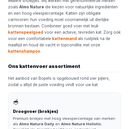
lekkere snoepjes. Wij werken met gerenommeerde merken
zoals
Almo Nature
die kiezen voor natuurlijke ingrediënten
en een hoog vleespercentage. Katten zijn obligate
carnivoren: hun voeding moet voornamelijk uit dierlijke
bronnen bestaan. Combineer goed voer met leuk
kattenspeelgoed
voor een actieve, tevreden kat. Zorg ook
voor een comfortabele
kattenmand
als rustplek na de
maaltijd en houd de vacht in topconditie met onze
kattenshampoo
.
Ons kattenvoer assortiment
Het aanbod van Bopets is opgebouwd rond vier pijlers,
zodat u altijd de juiste voeding vindt voor uw kat:
🥣
Droogvoer (brokjes)
Premium brokjes met hoog vleespercentage van merken
als
Almo Nature Daily
en
Almo Nature Holistic
.