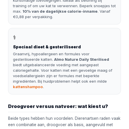
kunstmatige toevoegingen. Ideaal als beloning bij
training of om uw kat te verwennen. Beperk snoepjes tot
max.
10% van de dagelijkse calorie-inname
. Vanaf
€0,88 per verpakking.
⚕️
Speciaal dieet & gesteriliseerd
Graanvrij, hypoallergeen en formules voor
gesteriliseerde katten.
Almo Nature Daily Sterilised
biedt uitgebalanceerde voeding met aangepast
caloriegehalte. Voor katten met een gevoelige maag of
voedselallergieën zijn er formules met beperkte
ingrediënten. Bij huidproblemen helpt ook een milde
kattenshampoo
.
Droogvoer versus natvoer: wat kiest u?
Beide types hebben hun voordelen. Dierenartsen raden vaak
een combinatie aan, droogvoer als basis, aangevuld met