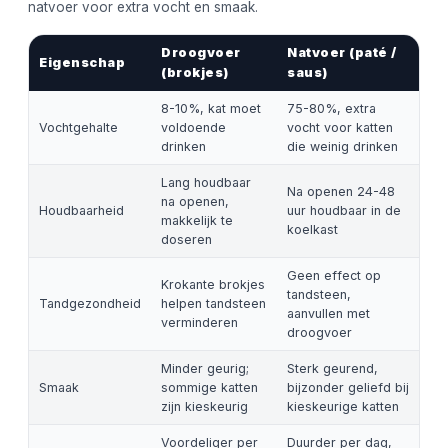
natvoer voor extra vocht en smaak.
Droogvoer
Natvoer (paté /
Eigenschap
(brokjes)
saus)
8-10%, kat moet
75-80%, extra
Vochtgehalte
voldoende
vocht voor katten
drinken
die weinig drinken
Lang houdbaar
Na openen 24-48
na openen,
Houdbaarheid
uur houdbaar in de
makkelijk te
koelkast
doseren
Geen effect op
Krokante brokjes
tandsteen,
Tandgezondheid
helpen tandsteen
aanvullen met
verminderen
droogvoer
Minder geurig;
Sterk geurend,
Smaak
sommige katten
bijzonder geliefd bij
zijn kieskeurig
kieskeurige katten
Voordeliger per
Duurder per dag,