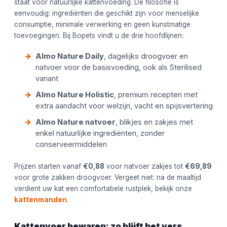
staat voor natuurlijke kattenvoeding. De filosofie is
eenvoudig: ingrediënten die geschikt zijn voor menselijke
consumptie, minimale verwerking en geen kunstmatige
toevoegingen. Bij Bopets vindt u de drie hoofdlijnen:
Almo Nature Daily
, dagelijks droogvoer en
natvoer voor de basisvoeding, ook als Sterilised
variant
Almo Nature Holistic
, premium recepten met
extra aandacht voor welzijn, vacht en spijsvertering
Almo Nature natvoer
, blikjes en zakjes met
enkel natuurlijke ingrediënten, zonder
conserveermiddelen
Prijzen starten vanaf
€0,88
voor natvoer zakjes tot
€69,89
voor grote zakken droogvoer. Vergeet niet: na de maaltijd
verdient uw kat een comfortabele rustplek, bekijk onze
kattenmanden
.
Kattenvoer bewaren: zo blijft het vers