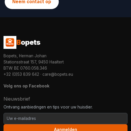
Neem contact op
B
opets
Bopets, Herman Johan
Stationsstraat 157, 9450 Haaltert
BTW: BE 0760.058.346
+32 (0)53 839 642
·
care@bopets.eu
Volg ons op Facebook
Nieuwsbrief
Ontvang aanbiedingen en tips voor uw huisdier.
Aanmelden