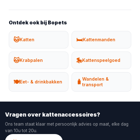
Ontdek ook bij Bopets
🐱
🛏️
Katten
Kattenmanden
🐱
🎠
Krabpalen
Kattenspeelgoed
Wandelen &
🍽️
🧳
Eet- & drinkbakken
transport
Vragen over kattenaccessoires?
Ons team staat klaar met persoonlijk advies op maat, elke dag
van 10u tot 20u.