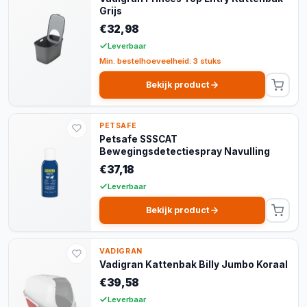
Grijs
€32,98
Leverbaar
Min. bestelhoeveelheid: 3 stuks
Bekijk product
PETSAFE
Petsafe SSSCAT
Bewegingsdetectiespray Navulling
€37,18
Leverbaar
Bekijk product
VADIGRAN
Vadigran Kattenbak Billy Jumbo Koraal
€39,58
Leverbaar