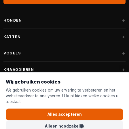
HONDEN
Hondenmanden
KATTEN
Hondenkussens
Krabpalen
VOGELS
Fantail hondenmanden
Krabpaal grote katten
Hondenvoer
Parkieten
KNAAGDIEREN
Krabpalen voor Maine Coon
Hondensnoepjes & Snacks
Vogelvoer binnenvogels
Wij gebruiken cookies
Krabpaal onderdelen
Konijnenvoer
Hondenspeelgoed
Voederhuisjes
We gebruiken cookies om uw ervaring te verbeteren en het
FANTAIL
Krabtonnen
Knaagdierenvoer
websiteverkeer te analyseren. U kunt kiezen welke cookies u
Halsband & Lijn
Nestkastjes & Nesting
toestaat.
Kattenmanden
Accessoires
Fantail hondenmanden
KLANTENSERVICE
Shampoo & Verzorging
Tuinvogelvoer
Kattenspeelgoed
Alles accepteren
Fantail hondenkussens
Vogelspeelgoed
Contact & Advies
Kattenvoer
Alleen noodzakelijk
Fantail vervanghoezen