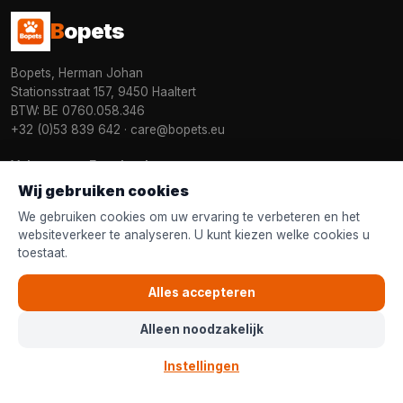
B
opets
Bopets, Herman Johan
Stationsstraat 157, 9450 Haaltert
BTW: BE 0760.058.346
+32 (0)53 839 642
·
care@bopets.eu
Volg ons op Facebook
Wij gebruiken cookies
Nieuwsbrief
We gebruiken cookies om uw ervaring te verbeteren en het
Ontvang aanbiedingen en tips voor uw huisdier.
websiteverkeer te analyseren. U kunt kiezen welke cookies u
toestaat.
Alles accepteren
Aanmelden
Alleen noodzakelijk
Instellingen
HONDEN