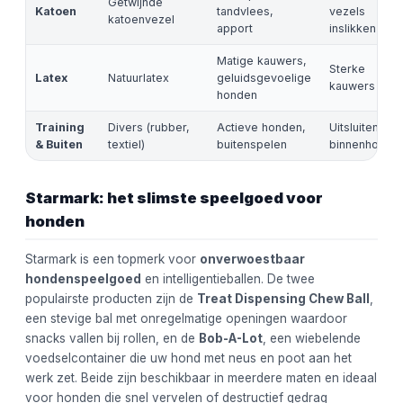
Getwijnde
Katoen
tandvlees,
vezels
katoenvezel
apport
inslikken
Matige kauwers,
Sterke
Latex
Natuurlatex
geluidsgevoelige
kauwers
honden
Training
Divers (rubber,
Actieve honden,
Uitsluitend
& Buiten
textiel)
buitenspelen
binnenhonde
Starmark: het slimste speelgoed voor
honden
Starmark is een topmerk voor
onverwoestbaar
hondenspeelgoed
en intelligentieballen. De twee
populairste producten zijn de
Treat Dispensing Chew Ball
,
een stevige bal met onregelmatige openingen waardoor
snacks vallen bij rollen, en de
Bob-A-Lot
, een wiebelende
voedselcontainer die uw hond met neus en poot aan het
werk zet. Beide zijn beschikbaar in meerdere maten en ideaal
voor honden die snel vervelen of destructief gedrag