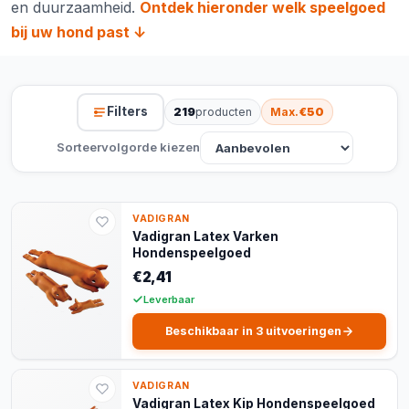
en duurzaamheid.
Ontdek hieronder welk speelgoed
bij uw hond past ↓
Filters
219
producten
Max.
€50
Sorteervolgorde kiezen
VADIGRAN
Vadigran Latex Varken
Hondenspeelgoed
€2,41
Leverbaar
Beschikbaar in 3 uitvoeringen
VADIGRAN
Vadigran Latex Kip Hondenspeelgoed