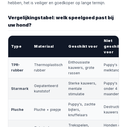
hebben, het is veiliger en goedkoper op lange termijn.
Vergelijkingstabel: welk speelgoed past bij
uw hond?
Niet
Type
Materiaal
Geschikt voor
geschikt
voor
Enthousiaste
TPR-
Thermoplastisch
Puppy's met
kauwers, grote
rubber
rubber
melktanden
rassen
Sterke kauwers,
Puppy's
Gepatenteerd
Starmark
mentale
onder 4
kunststof
stimulatie
maanden
Puppy's, zachte
Destructieve
Pluche
Pluche + piepje
bijters,
kauwers
knuffelaars
Trekspelen,
Honden die