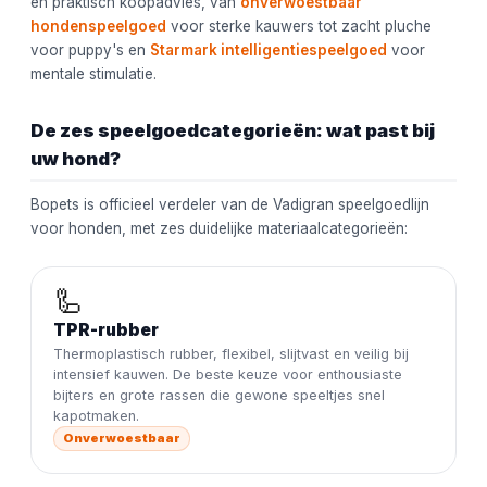
en praktisch koopadvies, van
onverwoestbaar
hondenspeelgoed
voor sterke kauwers tot zacht pluche
voor puppy's en
Starmark intelligentiespeelgoed
voor
mentale stimulatie.
De zes speelgoedcategorieën: wat past bij
uw hond?
Bopets is officieel verdeler van de Vadigran speelgoedlijn
voor honden, met zes duidelijke materiaalcategorieën:
🦾
TPR-rubber
Thermoplastisch rubber, flexibel, slijtvast en veilig bij
intensief kauwen. De beste keuze voor enthousiaste
bijters en grote rassen die gewone speeltjes snel
kapotmaken.
Onverwoestbaar