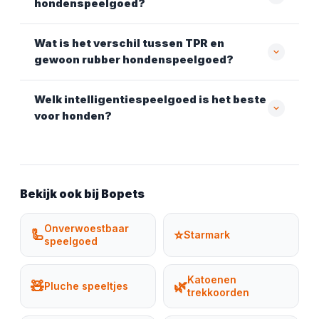
hondenspeelgoed?
Wat is het verschil tussen TPR en
gewoon rubber hondenspeelgoed?
Welk intelligentiespeelgoed is het beste
voor honden?
Bekijk ook bij Bopets
Onverwoestbaar
🦾
⭐
Starmark
speelgoed
Katoenen
🧸
🌿
Pluche speeltjes
trekkoorden