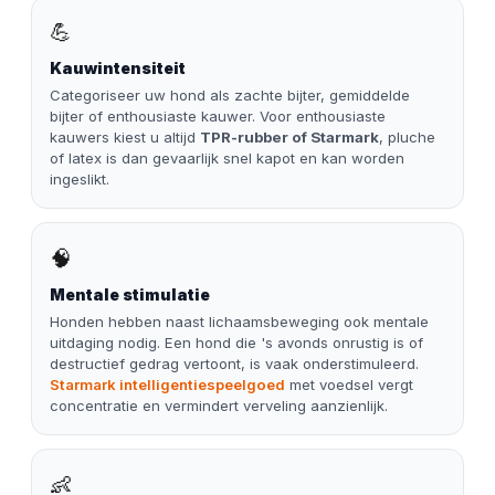
💪
Kauwintensiteit
Categoriseer uw hond als zachte bijter, gemiddelde
bijter of enthousiaste kauwer. Voor enthousiaste
kauwers kiest u altijd
TPR-rubber of Starmark
, pluche
of latex is dan gevaarlijk snel kapot en kan worden
ingeslikt.
🧠
Mentale stimulatie
Honden hebben naast lichaamsbeweging ook mentale
uitdaging nodig. Een hond die 's avonds onrustig is of
destructief gedrag vertoont, is vaak onderstimuleerd.
Starmark intelligentiespeelgoed
met voedsel vergt
concentratie en vermindert verveling aanzienlijk.
👶