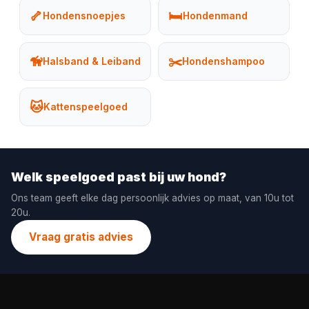
🦴
🛏️
Hondensnoepjes
Hondenmand
🦮
✂️
Halsband & Leiband
Hondenshampoo
🐱
Kattenspeelgoed
Welk speelgoed past bij uw hond?
Ons team geeft elke dag persoonlijk advies op maat, van 10u tot
20u.
Vraag gratis advies