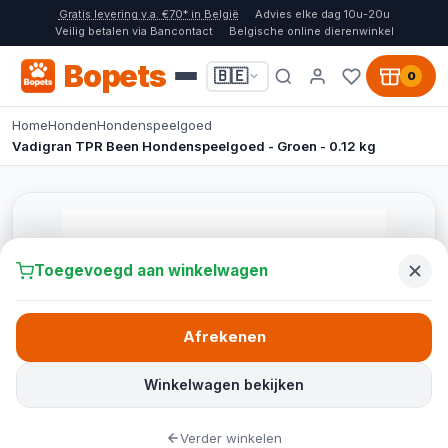
Gratis levering v.a. €70* in België
Advies elke dag 10u-20u
Veilig betalen via Bancontact
Belgische online dierenwinkel
Bopets
🇧🇪
0
Home
Honden
Hondenspeelgoed
Vadigran TPR Been Hondenspeelgoed - Groen - 0.12 kg
Toegevoegd aan winkelwagen
Afrekenen
Winkelwagen bekijken
Verder winkelen