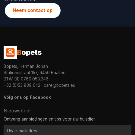
Neem contact op
B
opets
Bopets, Herman Johan
Stationsstraat 157, 9450 Haaltert
BTW: BE 0760.058.346
+32 (0)53 839 642
·
care@bopets.eu
Volg ons op Facebook
Nieuwsbrief
Ontvang aanbiedingen en tips voor uw huisdier.