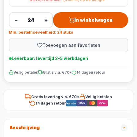
Niet op voorraad
Hou mij op de hoogte
−
+
In winkelwagen
Min. bestelhoeveelheid: 24 stuks
Toevoegen aan favorieten
Leverbaar: levertijd 2-5 werkdagen
Veilig betalen
Gratis v.a. €70*
14 dagen retour
Gratis levering v.a. €70*
Veilig betalen
14 dagen retour
VISA
Bancontact
iDEAL
Beschrijving