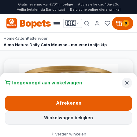
Gratis levering v.a. €70* in België
Advies elke dag 10u-20u
Veilig betalen via Bancontact
Belgische online dierenwinkel
Bopets
🇧🇪
0
Home
Katten
Kattenvoer
Almo Nature Daily Cats Mousse - mousse tonijn kip
Toegevoegd aan winkelwagen
Afrekenen
Winkelwagen bekijken
Verder winkelen