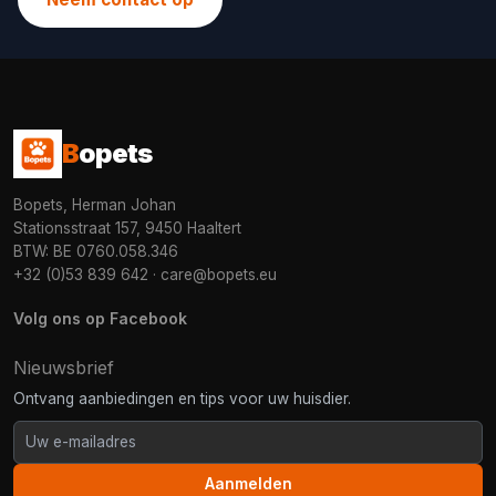
B
opets
Bopets, Herman Johan
Stationsstraat 157, 9450 Haaltert
BTW: BE 0760.058.346
+32 (0)53 839 642
·
care@bopets.eu
Volg ons op Facebook
Nieuwsbrief
Ontvang aanbiedingen en tips voor uw huisdier.
Aanmelden