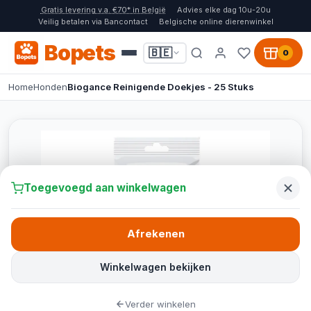
Gratis levering v.a. €70* in België
Advies elke dag 10u-20u
Veilig betalen via Bancontact
Belgische online dierenwinkel
Bopets
🇧🇪
0
Home
Honden
Biogance Reinigende Doekjes - 25 Stuks
Toegevoegd aan winkelwagen
Afrekenen
Winkelwagen bekijken
Verder winkelen