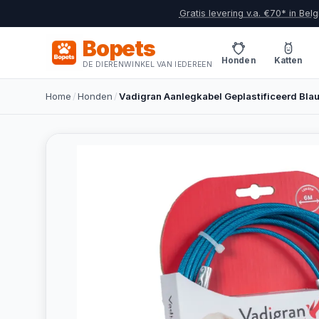
Gratis levering v.a. €70* in Belg
Bopets
Honden
Katten
DE DIERENWINKEL VAN IEDEREEN
Home
/
Honden
/
Vadigran Aanlegkabel Geplastificeerd Bla