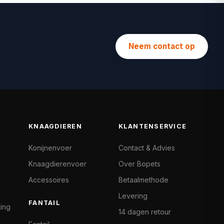
Neem contact op
KNAAGDIEREN
KLANTENSERVICE
Konijnenvoer
Contact & Advies
Knaagdierenvoer
Over Bopets
Accessoires
Betaalmethode
Levering
FANTAIL
ting
14 dagen retour