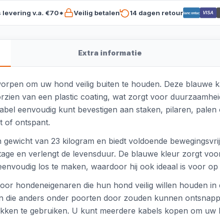
s levering v.a. €70*
Veilig betalen
14 dagen retour
VISA
Bancontact
Extra informatie
tworpen om uw hond veilig buiten te houden. Deze blauwe ka
orzien van een plastic coating, wat zorgt voor duurzaamh
abel eenvoudig kunt bevestigen aan staken, pilaren, palen 
t of ontspant.
 gewicht van 23 kilogram en biedt voldoende bewegingsvrij
tage en verlengt de levensduur. De blauwe kleur zorgt voor
eenvoudig los te maken, waardoor hij ook ideaal is voor op 
or hondeneigenaren die hun hond veilig willen houden in de
den die anders onder poorten door zouden kunnen ontsnap
ekken te gebruiken. U kunt meerdere kabels kopen om uw he