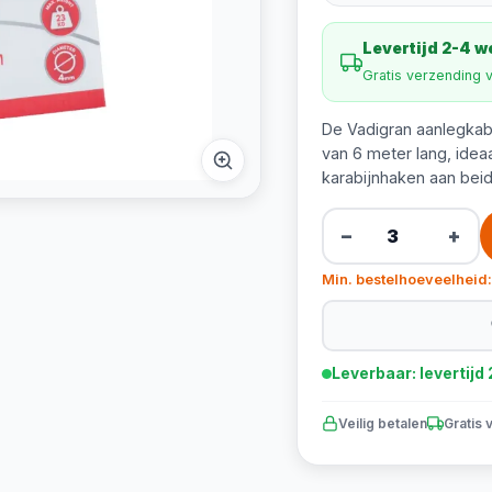
Levertijd 2-4 
Gratis verzending 
De Vadigran aanlegkabe
van 6 meter lang, idea
karabijnhaken aan bei
−
+
Min. bestelhoeveelheid:
Leverbaar: levertij
Veilig betalen
Gratis 