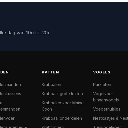
lke dag van 10u tot 20u.
DEN
KATTEN
VOGELS
denmanden
Krabpalen
Parkieten
enkussens
Krabpaal grote katten
Vogelvoer
binnenvogels
il
Krabpalen voor Maine
denmanden
Coon
Voederhuisjes
denvoer
Krabpaal onderdelen
Nestkastjes & Nes
ensnoepjes &
Krabtonnen
Tuinvogelvoer