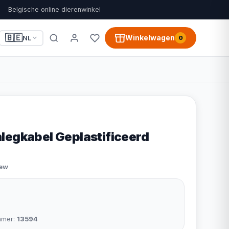
Belgische online dierenwinkel
🇧🇪
Winkelwagen
NL
0
legkabel Geplastificeerd
iew
mmer:
13594