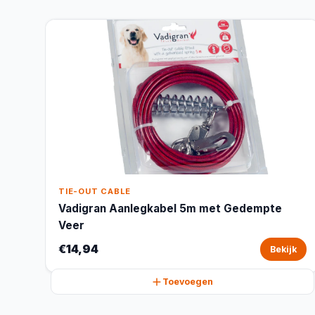
TIE-OUT CABLE
Vadigran Aanlegkabel 5m met Gedempte
Veer
€14,94
Bekijk
Toevoegen