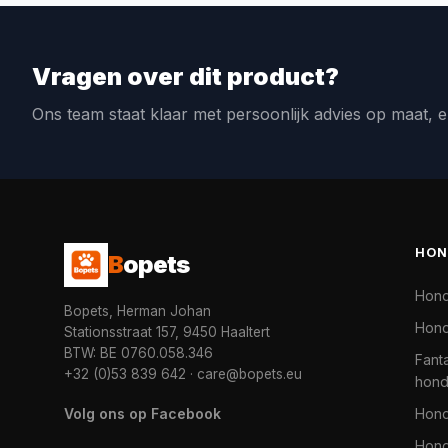
Vragen over dit product?
Ons team staat klaar met persoonlijk advies op maat, e
HON
B
opets
Hon
Bopets, Herman Johan
Hond
Stationsstraat 157, 9450 Haaltert
BTW: BE 0760.058.346
Fanta
+32 (0)53 839 642
·
care@bopets.eu
hon
Volg ons op Facebook
Hon
Hond