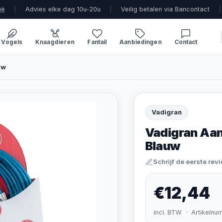
ië
|
Advies elke dag 10u-20u
|
Veilig betalen via Bancontact
|
Vogels
Knaagdieren
Fantail
Aanbiedingen
Contact
uw
Vadigran
Vadigran Aan
Blauw
Schrijf de eerste rev
€12,44
incl. BTW · Artikelnu