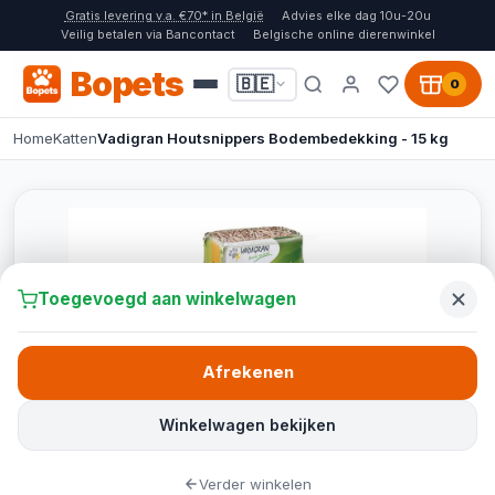
Gratis levering v.a. €70* in België
Advies elke dag 10u-20u
Veilig betalen via Bancontact
Belgische online dierenwinkel
Bopets
🇧🇪
0
Home
Katten
Vadigran Houtsnippers Bodembedekking - 15 kg
Toegevoegd aan winkelwagen
Afrekenen
Winkelwagen bekijken
Verder winkelen