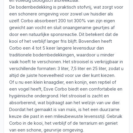
en volledig biologisch afbreekbaar.
De bodembedekking is praktisch stofvrij, wat zorgt voor
een schonere omgeving voor zowel uw huisdier als
uzelf. Corbo absorbeert 200 tot 300% van zijn eigen
gewicht aan vocht en sluit onaangename geurtjes af
door een natuurlijke sponsreactie. Dit betekent dat de
kooi of het verblijf langer fris blijft. Bovendien heeft
Corbo een 4 tot 5 keer langere levensduur dan
traditionele bodembedekkingen, waardoor u minder
vaak hoeft te verschonen. Het strooisel is verkrijgbaar in
verschillende formaten: 3 liter, 7,5 liter en 25 liter, zodat u
altijd de juiste hoeveelheid voor uw dier kunt kiezen.
Of u nu een klein knaagdier, een konijn, een reptiel of
een vogel heeft, Esve Corbo biedt een comfortabele en
hygiënische ondergrond. Het strooisel is zacht en
absorberend, wat bijdraagt aan het welzijn van uw dier.
Doordat het gemaakt is van maïs, is het een duurzame
keuze die past in een milieubewuste levensstijl. Gebruik
Corbo in de kooi, het verblijf of de terrarium en geniet
van een schone, geurvrije omgeving.