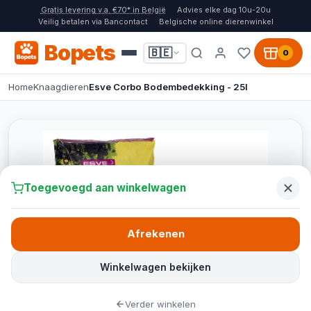
Gratis levering v.a. €70* in België
Advies elke dag 10u-20u
Veilig betalen via Bancontact
Belgische online dierenwinkel
Bopets
🇧🇪
0
Home
Knaagdieren
Esve Corbo Bodembedekking - 25l
Toegevoegd aan winkelwagen
Afrekenen
Winkelwagen bekijken
Verder winkelen