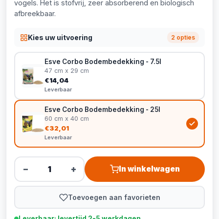
vogels. Het is stofvrij, zeer absorberend en biologisch
afbreekbaar.
Kies uw uitvoering
2 opties
Esve Corbo Bodembedekking - 7.5l
47 cm x 29 cm
€14,04
Leverbaar
Esve Corbo Bodembedekking - 25l
60 cm x 40 cm
€32,01
Leverbaar
−
+
In winkelwagen
Toevoegen aan favorieten
Leverbaar: levertijd 2-5 werkdagen