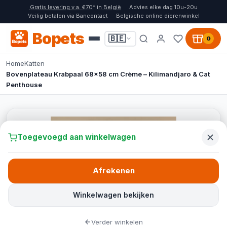
Gratis levering v.a. €70* in België
Advies elke dag 10u-20u
Veilig betalen via Bancontact
Belgische online dierenwinkel
Bopets
🇧🇪
0
Home
Katten
Bovenplateau Krabpaal 68x58 cm Crème – Kilimandjaro & Cat
Penthouse
Toegevoegd aan winkelwagen
Afrekenen
Winkelwagen bekijken
Verder winkelen