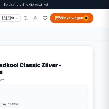
Belgische online dierenwinkel
🇧🇪
Winkelwagen
NL
0
dkooi Classic Zilver -
m
iew
mmer:
13834