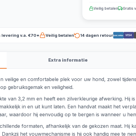
Veilig betalen
Gratis 
s levering v.a. €70*
Veilig betalen
14 dagen retour
VISA
Bancontact
Extra informatie
en veilige en comfortabele plek voor uw hond, zowel tijdens
 op gebruiksgemak en veiligheid.
te van 3,2 mm en heeft een zilverkleurige afwerking. Hij i
kkelijk in en uit kunt laten. Een handvat maakt het verpl
baar, waardoor hij eenvoudig op te bergen is wanneer u hem 
hillende formaten, afhankelijk van de gekozen maat. Hij ka
is. Dankzij het vouwmechanisme is hij ook handig mee te nem