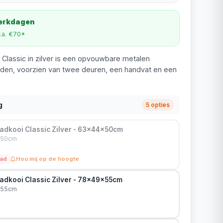
werkdagen
v.a. €70*
Classic in zilver is een opvouwbare metalen
nden, voorzien van twee deuren, een handvat en een
g
5 opties
adkooi Classic Zilver - 63x44x50cm
4x50cm
aad
Hou mij op de hoogte
adkooi Classic Zilver - 78x49x55cm
9x55cm