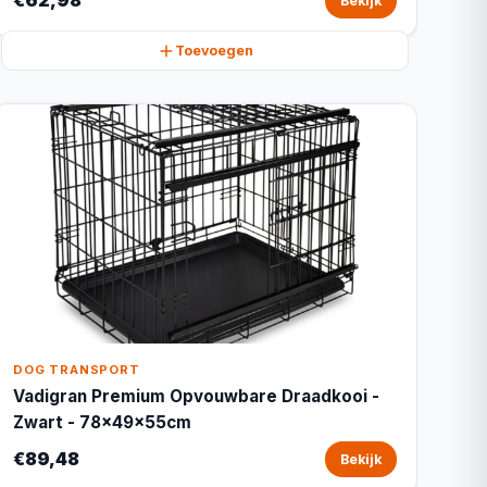
€62,98
Bekijk
Toevoegen
DOG TRANSPORT
Vadigran Premium Opvouwbare Draadkooi -
Zwart - 78x49x55cm
€89,48
Bekijk