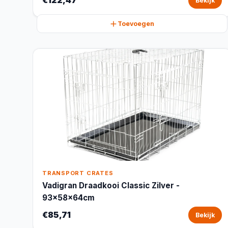
€122,47
Bekijk
Toevoegen
TRANSPORT CRATES
Vadigran Draadkooi Classic Zilver -
93x58x64cm
€85,71
Bekijk