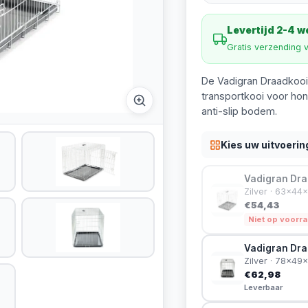
Levertijd 2-4 
Gratis verzending 
De Vadigran Draadkooi 
transportkooi voor ho
anti-slip bodem.
Kies uw uitvoerin
Vadigran Dra
Zilver · 63x4
€54,43
Niet op voorr
Vadigran Dra
Zilver · 78x4
€62,98
Leverbaar