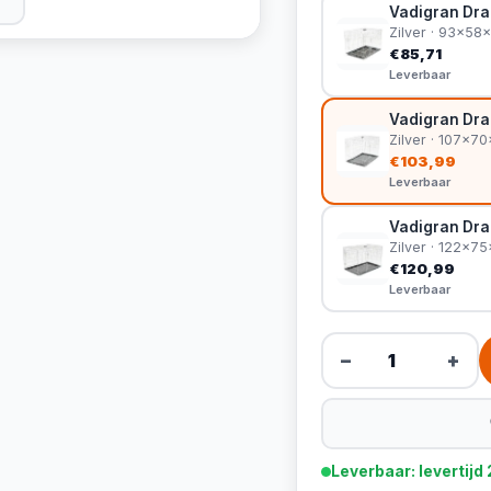
Vadigran Dra
Zilver · 93x5
€85,71
Leverbaar
Vadigran Dra
Zilver · 107x7
€103,99
Leverbaar
Vadigran Dra
Zilver · 122x7
€120,99
Leverbaar
−
+
Leverbaar: levertij