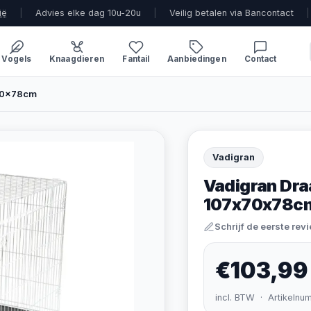
ië
|
Advies elke dag 10u-20u
|
Veilig betalen via Bancontact
|
Vogels
Knaagdieren
Fantail
Aanbiedingen
Contact
x70x78cm
Vadigran
Vadigran Draa
107x70x78c
Schrijf de eerste rev
€103,99
incl. BTW · Artikelnu