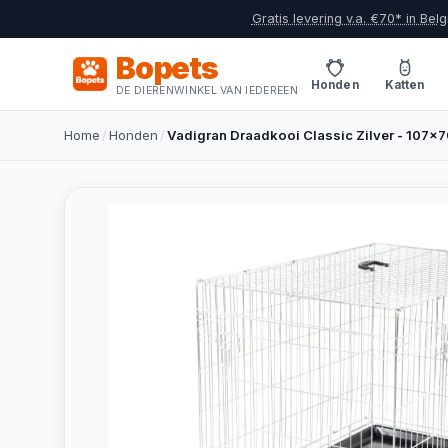
Gratis levering v.a. €70* in Belg
Bopets
Honden
Katten
DE DIERENWINKEL VAN IEDEREEN
Home
/
Honden
/
Vadigran Draadkooi Classic Zilver - 107