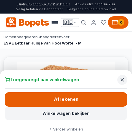
Gratis levering v.a. €70* in België
Advies elke dag 10u-20u
Veilig betalen via Bancontact
Belgische online dierenwinkel
Bopets
🇧🇪
0
Home
Knaagdieren
Knaagdierenvoer
ESVE Eetbaar Huisje van Hooi Wortel - M
Toegevoegd aan winkelwagen
Afrekenen
Winkelwagen bekijken
Verder winkelen