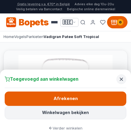
Gratis levering v.a. €70* in België
Advies elke dag 10u-20u
Veilig betalen via Bancontact
Belgische online dierenwinkel
Bopets
🇧🇪
0
Home
Vogels
Parkieten
Vadigran Patee Soft Tropical
Toegevoegd aan winkelwagen
Afrekenen
Winkelwagen bekijken
Verder winkelen