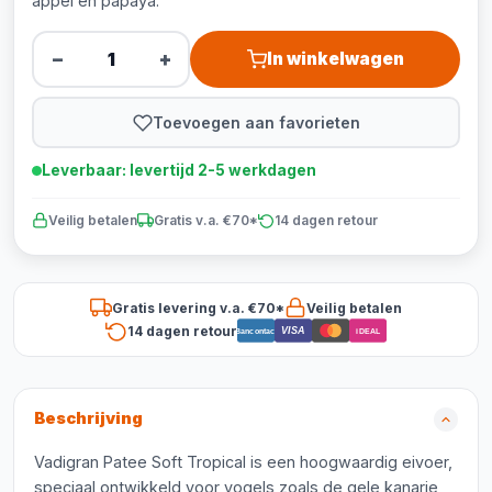
appel en papaya.
−
+
In winkelwagen
Toevoegen aan favorieten
Leverbaar: levertijd 2-5 werkdagen
Veilig betalen
Gratis v.a. €70*
14 dagen retour
Gratis levering v.a. €70*
Veilig betalen
14 dagen retour
VISA
Bancontact
iDEAL
Beschrijving
Vadigran Patee Soft Tropical is een hoogwaardig eivoer,
speciaal ontwikkeld voor vogels zoals de gele kanarie,