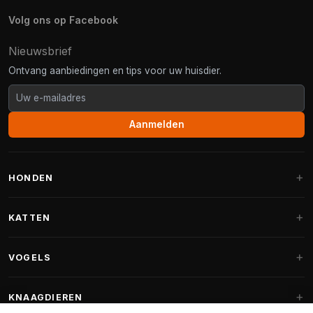
Volg ons op Facebook
Nieuwsbrief
Ontvang aanbiedingen en tips voor uw huisdier.
Aanmelden
HONDEN
Hondenmanden
KATTEN
Hondenkussens
Krabpalen
VOGELS
Fantail hondenmanden
Krabpaal grote katten
Hondenvoer
Parkieten
KNAAGDIEREN
Krabpalen voor Maine Coon