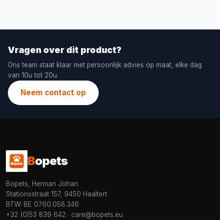
Vragen over dit product?
Ons team staat klaar met persoonlijk advies op maat, elke dag
van 10u tot 20u.
Neem contact op
B
opets
Bopets, Herman Johan
Stationsstraat 157, 9450 Haaltert
BTW: BE 0760.058.346
+32 (0)53 839 642
·
care@bopets.eu