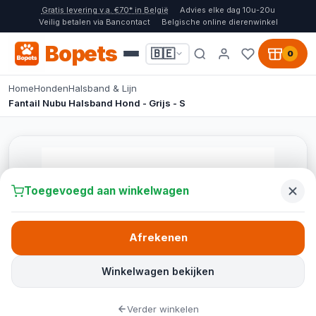
Gratis levering v.a. €70* in België
Advies elke dag 10u-20u
Veilig betalen via Bancontact
Belgische online dierenwinkel
Bopets
🇧🇪
0
Home
Honden
Halsband & Lijn
Fantail Nubu Halsband Hond - Grijs - S
Toegevoegd aan winkelwagen
Afrekenen
Winkelwagen bekijken
Verder winkelen