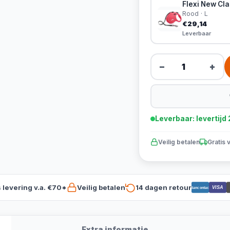
Flexi New Clas
Rood · L
€29,14
Leverbaar
−
+
Leverbaar: levertij
Veilig betalen
Gratis 
s levering v.a. €70*
Veilig betalen
14 dagen retour
VISA
Bancontact
Extra informatie