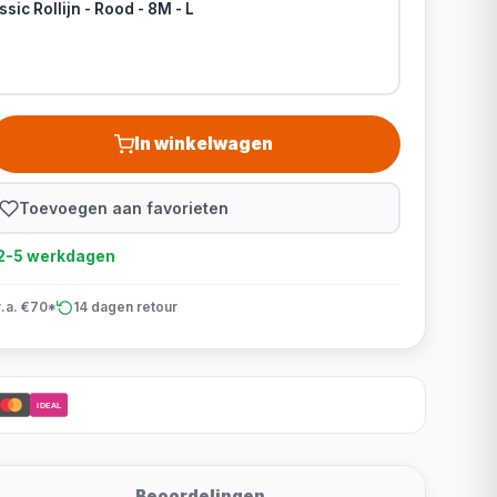
sic Rollijn - Rood - 8M - L
In winkelwagen
Toevoegen aan favorieten
d 2-5 werkdagen
v.a. €70*
14 dagen retour
iDEAL
Beoordelingen