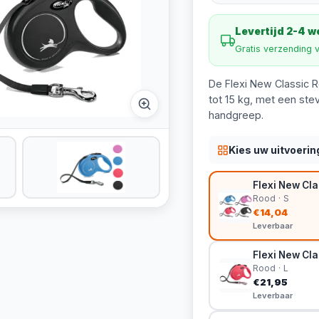
Levertijd 2-4 
Gratis verzending 
De Flexi New Classic Ro
tot 15 kg, met een st
handgreep.
Kies uw uitvoerin
Flexi New Cla
Rood · S
€14,04
Leverbaar
Flexi New Clas
Rood · L
€21,95
Leverbaar