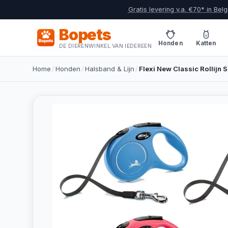
Gratis levering v.a. €70* in Belg
Bopets
Honden
Katten
DE DIERENWINKEL VAN IEDEREEN
Home
/
Honden
/
Halsband & Lijn
/
Flexi New Classic Rollijn 