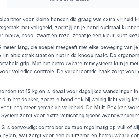
elpartner voor kleine honden die graag wat extra vrijheid kr
mak met veiligheid, zodat jij en je hond optimaal kunnen g
r blauw, rood, zwart en roze, zodat je een kleur kunt kiezen
an 5 meter lang, die soepel meegeeft met elke beweging van
lijn altijd strak staat en niet in de knoop raakt. De ergono
fortabele grip. Met het betrouwbare remsysteem kun je met
voor volledige controle. De verchroomde haak zorgt voor e
honden tot 15 kg en is ideaal voor dagelijkse wandelingen in
in het donker, zodat je hond ook bij weinig licht veilig kan
, voor nog meer gemak en veiligheid. De Multi Box kan wo
g System zorgt voor extra verlichting tijdens avondwandelin
S is eenvoudig: controleer de tape regelmatig op vuil of sl
n nylon, wat zorgt voor een duurzame en betrouwbare const