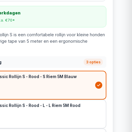
werkdagen
v.a. €70*
llijn S is een comfortabele rollijn voor kleine honden
evige tape van 5 meter en een ergonomische
g
3 opties
ssic Rollijn S - Rood - S Riem 5M Blauw
sic Rollijn S - Rood - L - L Riem 5M Rood