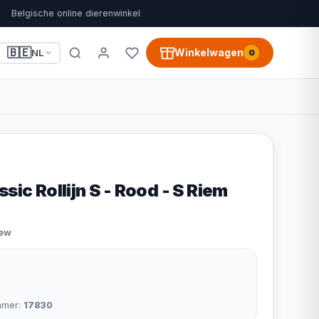
Belgische online dierenwinkel
🇧🇪
Winkelwagen
NL
0
sic Rollijn S - Rood - S Riem
iew
mmer:
17830