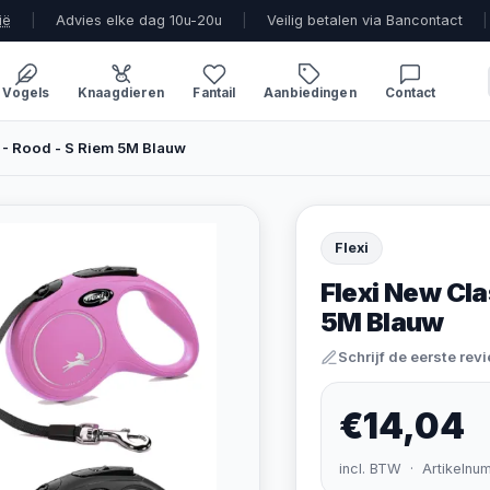
ië
|
Advies elke dag 10u-20u
|
Veilig betalen via Bancontact
|
Vogels
Knaagdieren
Fantail
Aanbiedingen
Contact
S - Rood - S Riem 5M Blauw
Flexi
Flexi New Clas
5M Blauw
Schrijf de eerste rev
€14,04
incl. BTW · Artikelnu