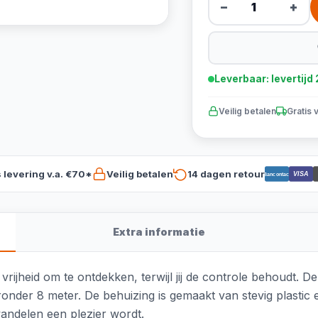
−
+
Leverbaar: levertij
Veilig betalen
Gratis 
s levering v.a. €70*
Veilig betalen
14 dagen retour
VISA
Bancontact
Extra informatie
vrijheid om te ontdekken, terwijl jij de controle behoudt. 
aronder 8 meter. De behuizing is gemaakt van stevig plasti
wandelen een plezier wordt.