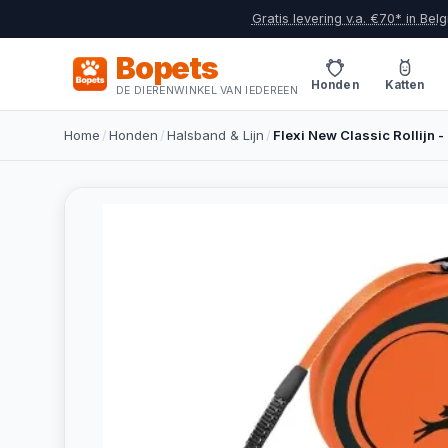
Gratis levering v.a. €70* in Belg
Bopets
Honden
Katten
DE DIERENWINKEL VAN IEDEREEN
Home
/
Honden
/
Halsband & Lijn
/
Flexi New Classic Rollijn -