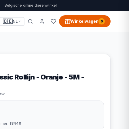
Belgische online dierenwinkel
🇧🇪
Winkelwagen
NL
0
sic Rollijn - Oranje - 5M -
iew
mmer:
18440