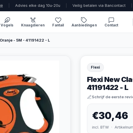
ië
|
Advies elke dag 10u-20u
|
Veilig betalen via Bancontact
|
Vogels
Knaagdieren
Fantail
Aanbiedingen
Contact
 Oranje - 5M - 41191422 - L
Flexi
Flexi New Clas
41191422 - L
Schrijf de eerste rev
€30,46
incl. BTW · Artikelnu