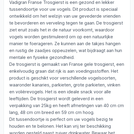
Vadigran Franse Trosgierst is een gezond en lekker
tussendoortje voor uw vogels. Dit product is speciaal
ontwikkeld om het welzijn van uw gevederde vrienden
te bevorderen en verveling tegen te gaan. De trosgierst
ziet eruit zoals het in de natuur voorkomt, waardoor
vogels worden gestimuleerd om op een natuurlijke
manier te foerageren. Ze kunnen aan de takjes hangen
en rustig de zaadjes oppeuzelen, wat bijdraagt aan hun
mentale en fysieke gezondheid.
De trosgierst is gemaakt van Franse gele trosgierst, een
enkelvoudig graan dat rijk is aan voedingsstoffen. Het
product is geschikt voor verschillende vogelsoorten,
waaronder kanaries, parkieten, grote parkieten, vinken
en volièrevogels. Het is een ideale snack voor alle
leeftijden. De trosgierst wordt geleverd in een
verpakking van 25kg en heeft afmetingen van 40 cm cm
lang, 48 cm cm breed en 59 cm cm hoog.
Dit tussendoortje is perfect om uw vogels bezig te
houden en te belonen. Het kan vrij ter beschikking
worden gesteld naast zuiver drinkwater. Bewaar het