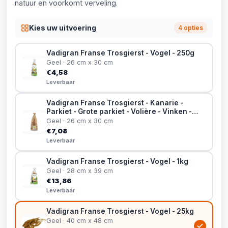
natuur en voorkomt verveling.
Kies uw uitvoering
4 opties
Vadigran Franse Trosgierst - Vogel - 250g
Geel · 26 cm x 30 cm
€4,58
Leverbaar
Vadigran Franse Trosgierst - Kanarie -
Parkiet - Grote parkiet - Volière - Vinken -
400g
Geel · 26 cm x 30 cm
€7,08
Leverbaar
Vadigran Franse Trosgierst - Vogel - 1kg
Geel · 28 cm x 39 cm
€13,86
Leverbaar
Vadigran Franse Trosgierst - Vogel - 25kg
Geel · 40 cm x 48 cm