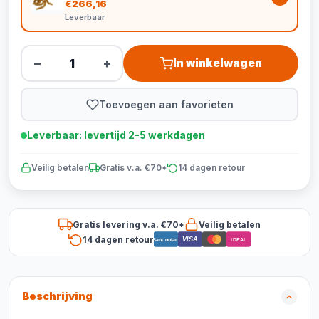
€266,16
Leverbaar
−
+
In winkelwagen
Toevoegen aan favorieten
Leverbaar: levertijd 2-5 werkdagen
Veilig betalen
Gratis v.a. €70*
14 dagen retour
Gratis levering v.a. €70*
Veilig betalen
14 dagen retour
VISA
Bancontact
iDEAL
Beschrijving