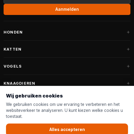
Aanmelden
HONDEN
Hondenmanden
KATTEN
Hondenkussens
Krabpalen
VOGELS
Fantail hondenmanden
Krabpaal grote katten
Hondenvoer
Parkieten
KNAAGDIEREN
Krabpalen voor Maine Coon
Hondensnoepjes & Snacks
Vogelvoer binnenvogels
Wij gebruiken cookies
Krabpaal onderdelen
Konijnenvoer
Hondenspeelgoed
Voederhuisjes
We gebruiken cookies om uw ervaring te verbeteren en het
FANTAIL
Krabtonnen
Knaagdierenvoer
websiteverkeer te analyseren. U kunt kiezen welke cookies u
Halsband & Lijn
Nestkastjes & Nesting
toestaat.
Kattenmanden
Accessoires
Fantail hondenmanden
KLANTENSERVICE
Shampoo & Verzorging
Tuinvogelvoer
Kattenspeelgoed
Alles accepteren
Fantail hondenkussens