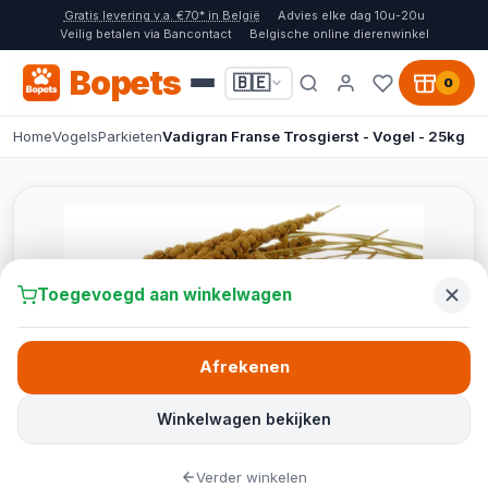
Gratis levering v.a. €70* in België
Advies elke dag 10u-20u
Veilig betalen via Bancontact
Belgische online dierenwinkel
Bopets
🇧🇪
0
Home
Vogels
Parkieten
Vadigran Franse Trosgierst - Vogel - 25kg
Toegevoegd aan winkelwagen
Afrekenen
Winkelwagen bekijken
Verder winkelen