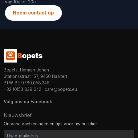
van 10u tot 20u.
Neem contact op
B
opets
Bopets, Herman Johan
Stationsstraat 157, 9450 Haaltert
BTW: BE 0760.058.346
+32 (0)53 839 642
·
care@bopets.eu
Volg ons op Facebook
Nieuwsbrief
Ontvang aanbiedingen en tips voor uw huisdier.