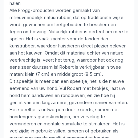
halen.
Alle Frogg-producten worden gemaakt van
milieuvriendelijk natuurrubber, dat op traditionele wijze
wordt gewonnen om leefgebieden te beschermen
tegen ontbossing. Natuurlijk rubber is perfect om mee te
spelen. Het is vaak zachter voor de tanden dan
kunstrubber, waardoor huisdieren direct plezier beleven
aan het kauwen. Omdat dit materiaal echter van nature
veerkrachtig is, veert het terug, waardoor het ook nog
eens zeer duurzaam is! Robert is verkrijgbaar in twee
maten: klein (7 cm) en middelgroot (8,5 cm).
Dit speeltje is meer dan een speeltje; het is de nieuwe
eetvriend van uw hond. Vul Robert met brokjes, laat uw
hond hem aanduwen en rondduwen, en zie hoe hij
geniet van een langzamere, gezondere manier van eten.
Het speeltje is ontworpen door experts, samen met
hondengedragsdeskundigen, om verveling te
verminderen en mentale stimulatie te stimuleren. Het is
veelzijdig in gebruik: vullen, smeren of gebruiken als
puzzelvoer om de maaltijd spannend te houden.