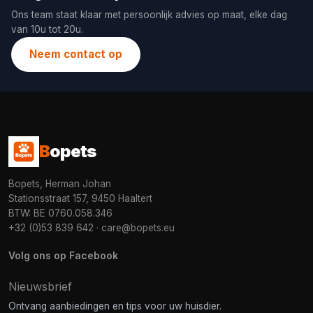
Ons team staat klaar met persoonlijk advies op maat, elke dag
van 10u tot 20u.
Neem contact op
B
opets
Bopets, Herman Johan
Stationsstraat 157, 9450 Haaltert
BTW: BE 0760.058.346
+32 (0)53 839 642
·
care@bopets.eu
Volg ons op Facebook
Nieuwsbrief
Ontvang aanbiedingen en tips voor uw huisdier.