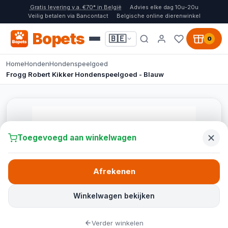
Gratis levering v.a. €70* in België
Advies elke dag 10u-20u
Veilig betalen via Bancontact
Belgische online dierenwinkel
Bopets
🇧🇪
0
Home
Honden
Hondenspeelgoed
Frogg Robert Kikker Hondenspeelgoed - Blauw
Toegevoegd aan winkelwagen
Afrekenen
Winkelwagen bekijken
Verder winkelen