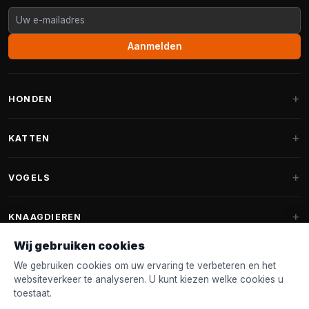
Aanmelden
HONDEN
Hondenmanden
KATTEN
Hondenkussens
Krabpalen
VOGELS
Fantail hondenmanden
Krabpaal grote katten
Hondenvoer
Parkieten
KNAAGDIEREN
Krabpalen voor Maine Coon
Hondensnoepjes & Snacks
Vogelvoer binnenvogels
Wij gebruiken cookies
Krabpaal onderdelen
Konijnenvoer
Hondenspeelgoed
Voederhuisjes
We gebruiken cookies om uw ervaring te verbeteren en het
FANTAIL
Krabtonnen
Knaagdierenvoer
websiteverkeer te analyseren. U kunt kiezen welke cookies u
Halsband & Lijn
Nestkastjes & Nesting
toestaat.
Kattenmanden
Accessoires
Fantail hondenmanden