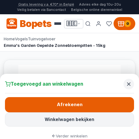
Gratis levering v.a. €70* in België
Advies elke dag 10u-20u
Veilig betalen via Bancontact
Belgische online dierenwinkel
Bopets
🇧🇪
0
Home
Vogels
Tuinvogelvoer
Emma's Garden Gepelde Zonnebloempitten - 15kg
Toegevoegd aan winkelwagen
Afrekenen
Winkelwagen bekijken
Verder winkelen