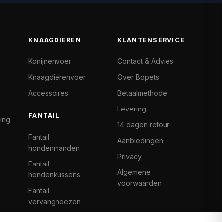
KNAAGDIEREN
KLANTENSERVICE
Konijnenvoer
Contact & Advies
Knaagdierenvoer
Over Bopets
Accessoires
Betaalmethode
Levering
FANTAIL
ting
14 dagen retour
Fantail
Aanbiedingen
hondenmanden
Privacy
Fantail
Algemene
hondenkussens
voorwaarden
Fantail
vervanghoezen
Cat Climb Fantail