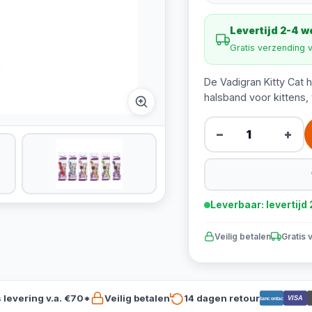
Levertijd 2-4 
Gratis verzending 
De Vadigran Kitty Cat h
halsband voor kittens, 
−
+
Leverbaar: levertij
Veilig betalen
Gratis 
s levering v.a. €70*
Veilig betalen
14 dagen retour
VISA
Bancontact