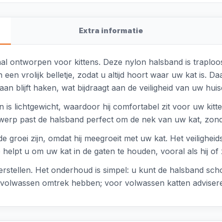
Extra informatie
iaal ontworpen voor kittens. Deze nylon halsband is traploo
en vrolijk belletje, zodat u altijd hoort waar uw kat is. D
aan blijft haken, wat bijdraagt aan de veiligheid van uw huisd
s lichtgewicht, waardoor hij comfortabel zit voor uw kitt
ntwerp past de halsband perfect om de nek van uw kat, zonder
de groei zijn, omdat hij meegroeit met uw kat. Het veiligheid
 helpt u om uw kat in de gaten te houden, vooral als hij of zi
verstellen. Het onderhoud is simpel: u kunt de halsband s
en volwassen omtrek hebben; voor volwassen katten advisere