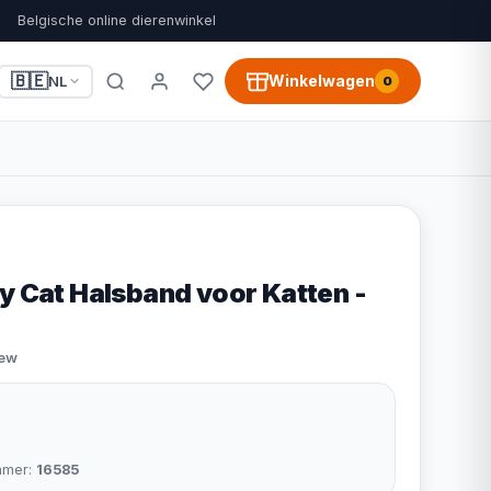
Belgische online dierenwinkel
🇧🇪
Winkelwagen
NL
0
y Cat Halsband voor Katten -
iew
mmer:
16585