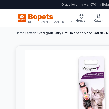
Gratis levering v.a. €70* in Belg
Bopets
Honden
Katten
DE DIERENWINKEL VAN IEDEREEN
Home
/
Katten
/
Vadigran Kitty Cat Halsband voor Katten - 