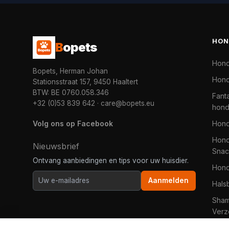
HON
B
opets
Hon
Bopets, Herman Johan
Hond
Stationsstraat 157, 9450 Haaltert
BTW: BE 0760.058.346
Fanta
+32 (0)53 839 642
·
care@bopets.eu
hon
Volg ons op Facebook
Hon
Hond
Nieuwsbrief
Snac
Ontvang aanbiedingen en tips voor uw huisdier.
Hon
Aanmelden
Hals
Sha
Verz