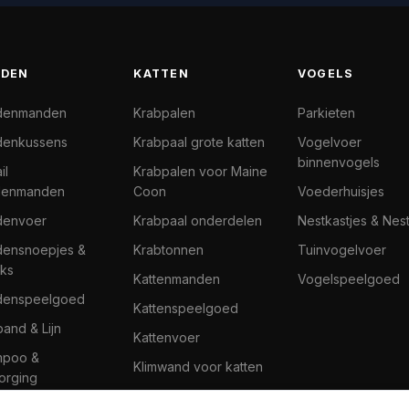
DEN
KATTEN
VOGELS
denmanden
Krabpalen
Parkieten
enkussens
Krabpaal grote katten
Vogelvoer
binnenvogels
il
Krabpalen voor Maine
denmanden
Coon
Voederhuisjes
denvoer
Krabpaal onderdelen
Nestkastjes & Nes
ensnoepjes &
Krabtonnen
Tuinvogelvoer
ks
Kattenmanden
Vogelspeelgoed
denspeelgoed
Kattenspeelgoed
band & Lijn
Kattenvoer
mpoo &
Klimwand voor katten
orging