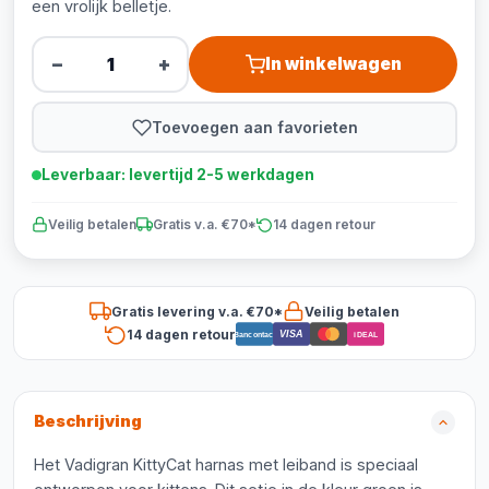
een vrolijk belletje.
−
+
In winkelwagen
Toevoegen aan favorieten
Leverbaar: levertijd 2-5 werkdagen
Veilig betalen
Gratis v.a. €70*
14 dagen retour
Gratis levering v.a. €70*
Veilig betalen
14 dagen retour
VISA
Bancontact
iDEAL
Beschrijving
Het Vadigran KittyCat harnas met leiband is speciaal