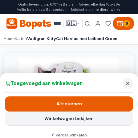
Gratis levering v.a. €70* in België
Advies elke dag 10u-20u
Veilig betalen via Bancontact
Belgische online dierenwinkel
Bopets
🇧🇪
0
Home
Katten
Vadigran KittyCat Harnas met Leiband Groen
Toegevoegd aan winkelwagen
Afrekenen
Winkelwagen bekijken
Verder winkelen