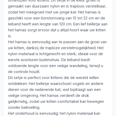
ontworpen voor kittens. Dit setje in de kleur groen is
gemaakt van duurzaam nylon en is traploos verstelbaar,
zodat het meegroeit met uw jonge kat. Het harnas is
geschikt voor een borstomvang van 15 tot 22 cm en de
leiband heeft een lengte van 120 cm. Een lief belletje aan
het harnas zorgt ervoor dat u altijd hoort waar uw kitten
is.
Het harnas is eenvoudig aan te passen aan de groei van
uw kitten, dankzij de traploze verstelmogelijkheid. Het
nylon materiaal is lichtgewicht en sterk, ideaal voor de
eerste avonturen buitenshuis. De leiband biedt
voldoende lengte voor een veilige wandeling, terwijl u
de controle houdt.
Dit setje is perfect voor kittens die de wereld willen
ontdekken. Het belletje waarschuwt vogels en andere
dieren voor de naderende kat, wat bijdraagt aan een
veilige omgeving. Het harnas verdeelt de druk
gelijkmatig, zodat uw kitten comfortabel kan bewegen
zonder beknelling.
Het onderhoud is eenvoudig: het nylon materiaal kan