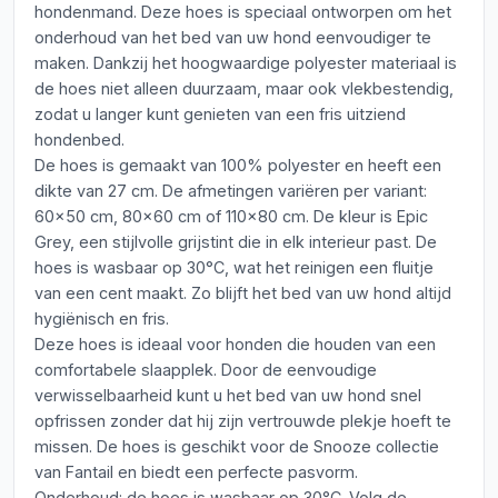
hondenmand. Deze hoes is speciaal ontworpen om het
onderhoud van het bed van uw hond eenvoudiger te
maken. Dankzij het hoogwaardige polyester materiaal is
de hoes niet alleen duurzaam, maar ook vlekbestendig,
zodat u langer kunt genieten van een fris uitziend
hondenbed.
De hoes is gemaakt van 100% polyester en heeft een
dikte van 27 cm. De afmetingen variëren per variant:
60x50 cm, 80x60 cm of 110x80 cm. De kleur is Epic
Grey, een stijlvolle grijstint die in elk interieur past. De
hoes is wasbaar op 30°C, wat het reinigen een fluitje
van een cent maakt. Zo blijft het bed van uw hond altijd
hygiënisch en fris.
Deze hoes is ideaal voor honden die houden van een
comfortabele slaapplek. Door de eenvoudige
verwisselbaarheid kunt u het bed van uw hond snel
opfrissen zonder dat hij zijn vertrouwde plekje hoeft te
missen. De hoes is geschikt voor de Snooze collectie
van Fantail en biedt een perfecte pasvorm.
Onderhoud: de hoes is wasbaar op 30°C. Volg de