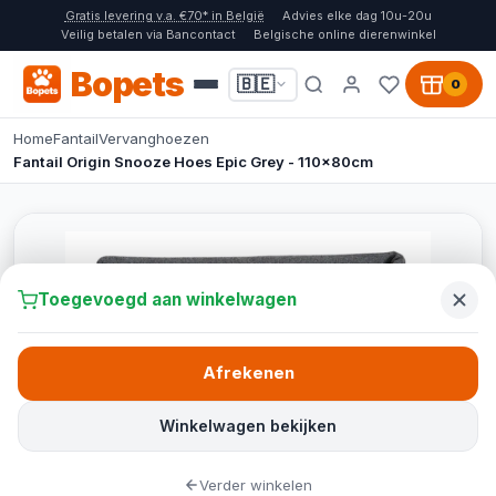
Gratis levering v.a. €70* in België
Advies elke dag 10u-20u
Veilig betalen via Bancontact
Belgische online dierenwinkel
Bopets
🇧🇪
0
Home
Fantail
Vervanghoezen
Fantail Origin Snooze Hoes Epic Grey - 110x80cm
Toegevoegd aan winkelwagen
Afrekenen
Winkelwagen bekijken
Verder winkelen