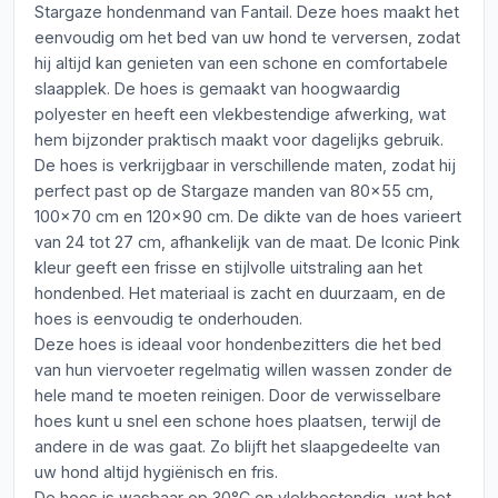
Stargaze hondenmand van Fantail. Deze hoes maakt het
eenvoudig om het bed van uw hond te verversen, zodat
hij altijd kan genieten van een schone en comfortabele
slaapplek. De hoes is gemaakt van hoogwaardig
polyester en heeft een vlekbestendige afwerking, wat
hem bijzonder praktisch maakt voor dagelijks gebruik.
De hoes is verkrijgbaar in verschillende maten, zodat hij
perfect past op de Stargaze manden van 80x55 cm,
100x70 cm en 120x90 cm. De dikte van de hoes varieert
van 24 tot 27 cm, afhankelijk van de maat. De Iconic Pink
kleur geeft een frisse en stijlvolle uitstraling aan het
hondenbed. Het materiaal is zacht en duurzaam, en de
hoes is eenvoudig te onderhouden.
Deze hoes is ideaal voor hondenbezitters die het bed
van hun viervoeter regelmatig willen wassen zonder de
hele mand te moeten reinigen. Door de verwisselbare
hoes kunt u snel een schone hoes plaatsen, terwijl de
andere in de was gaat. Zo blijft het slaapgedeelte van
uw hond altijd hygiënisch en fris.
De hoes is wasbaar op 30°C en vlekbestendig, wat het