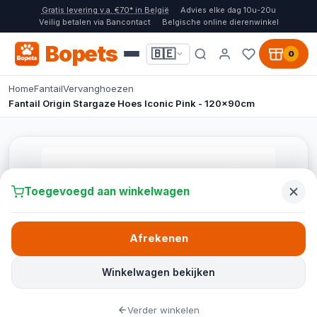
Gratis levering v.a. €70* in België
Advies elke dag 10u-20u
Veilig betalen via Bancontact
Belgische online dierenwinkel
Bopets
🇧🇪
0
Home
Fantail
Vervanghoezen
Fantail Origin Stargaze Hoes Iconic Pink - 120x90cm
Toegevoegd aan winkelwagen
Afrekenen
Winkelwagen bekijken
Verder winkelen