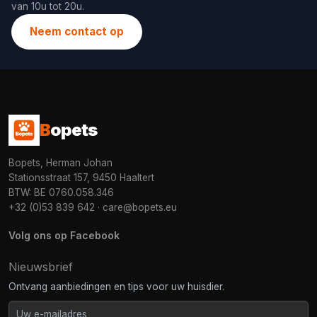
van 10u tot 20u.
Neem contact op
B
opets
Bopets, Herman Johan
Stationsstraat 157, 9450 Haaltert
BTW: BE 0760.058.346
+32 (0)53 839 642
·
care@bopets.eu
Volg ons op Facebook
Nieuwsbrief
Ontvang aanbiedingen en tips voor uw huisdier.