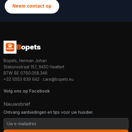
Neem contact op
B
opets
Bopets, Herman Johan
Stationsstraat 157, 9450 Haaltert
BTW: BE 0760.058.346
+32 (0)53 839 642
·
care@bopets.eu
Volg ons op Facebook
Nieuwsbrief
Ontvang aanbiedingen en tips voor uw huisdier.