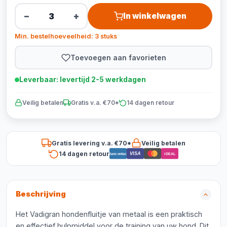
−
+
In winkelwagen
Min. bestelhoeveelheid: 3 stuks
Toevoegen aan favorieten
Leverbaar: levertijd 2-5 werkdagen
Veilig betalen
Gratis v.a. €70*
14 dagen retour
Gratis levering v.a. €70*
Veilig betalen
14 dagen retour
VISA
Bancontact
iDEAL
Beschrijving
Het Vadigran hondenfluitje van metaal is een praktisch
en effectief hulpmiddel voor de training van uw hond. Dit