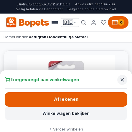
Gratis levering v.a. €70* in België
Advies elke dag 10u-20u
Veilig betalen via Bancontact
Belgische online dierenwinkel
Bopets
🇧🇪
0
Home
Honden
Vadigran Hondenfluitje Metaal
Toegevoegd aan winkelwagen
Afrekenen
Winkelwagen bekijken
Verder winkelen