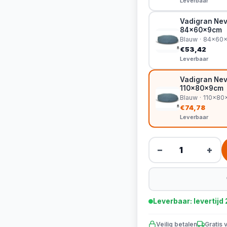
Leverbaar
Vadigran Nev
84x60x9cm
Blauw · 84x60
€53,42
Leverbaar
Vadigran Nev
110x80x9cm
Blauw · 110x8
€74,78
Leverbaar
−
+
Leverbaar: levertij
Veilig betalen
Gratis 