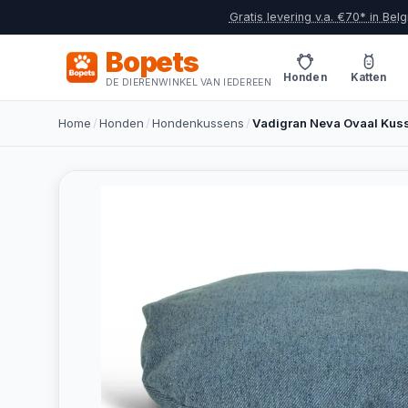
Gratis levering v.a. €70* in Belg
Bopets
Honden
Katten
DE DIERENWINKEL VAN IEDEREEN
Home
/
Honden
/
Hondenkussens
/
Vadigran Neva Ovaal Kus