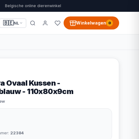
Belgische online dierenwinkel
🇧🇪
Winkelwagen
NL
0
a Ovaal Kussen -
blauw - 110x80x9cm
iew
mmer:
22384