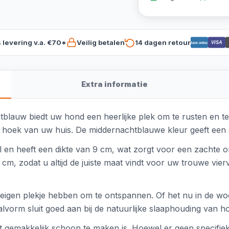
s levering v.a. €70*
Veilig betalen
14 dagen retour
VISA
Bancontact
Extra informatie
lauw biedt uw hond een heerlijke plek om te rusten en te 
hoek van uw huis. De middernachtblauwe kleur geeft een stijlv
al en heeft een dikte van 9 cm, wat zorgt voor een zachte
m, zodat u altijd de juiste maat vindt voor uw trouwe vierv
n eigen plekje hebben om te ontspannen. Of het nu in de wo
vorm sluit goed aan bij de natuurlijke slaaphouding van h
 gemakkelijk schoon te maken is. Hoewel er geen specifiek 