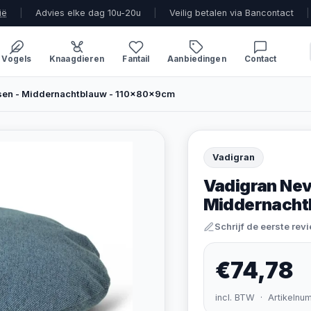
ië
|
Advies elke dag 10u-20u
|
Veilig betalen via Bancontact
|
Vogels
Knaagdieren
Fantail
Aanbiedingen
Contact
sen - Middernachtblauw - 110x80x9cm
Vadigran
Vadigran Nev
Middernacht
Schrijf de eerste rev
€74,78
incl. BTW · Artikelnu