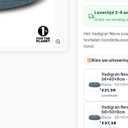
Levertijd 2-4 
Gratis verzending 
Het Vadigran Neva ova
textielen hondenkussen
hond.
Kies uw uitvoerin
Vadigran Nev
54x40x9cm -
Blauw · 54x40
€21,36
Leverbaar
Vadigran Nev
68x50x9cm
Blauw · 68x50
€37,38