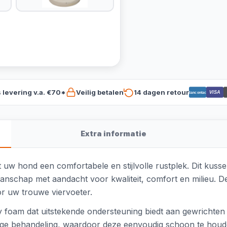
s levering v.a. €70*
Veilig betalen
14 dagen retour
VISA
Bancontact
Extra informatie
uw hond een comfortabele en stijlvolle rustplek. Dit kussen 
schap met aandacht voor kwaliteit, comfort en milieu. De
oor uw trouwe viervoeter.
foam dat uitstekende ondersteuning biedt aan gewrichten e
dige behandeling, waardoor deze eenvoudig schoon te houd