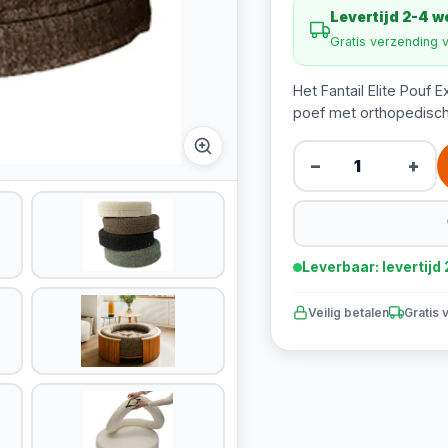
Levertijd 2-4 
Gratis verzending 
Het Fantail Elite Pou
poef met orthopedisc
−
+
Leverbaar: levertij
Veilig betalen
Gratis 