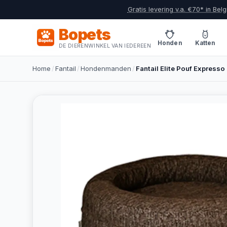
Gratis levering v.a. €70* in Belg
Bopets
Honden
Katten
DE DIERENWINKEL VAN IEDEREEN
Home
/
Fantail
/
Hondenmanden
/
Fantail Elite Pouf Express