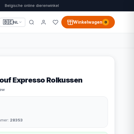
Belgische online dierenwinkel
🇧🇪
Winkelwagen
NL
0
 Pouf Expresso Rolkussen
iew
mmer:
28353