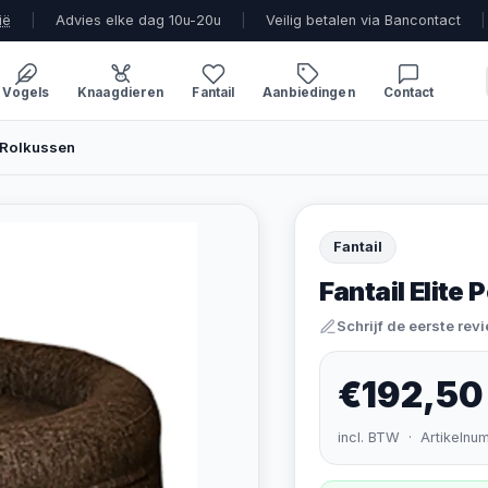
ië
|
Advies elke dag 10u-20u
|
Veilig betalen via Bancontact
|
Vogels
Knaagdieren
Fantail
Aanbiedingen
Contact
o Rolkussen
Fantail
Fantail Elite
Schrijf de eerste rev
€192,50
incl. BTW · Artikelnu