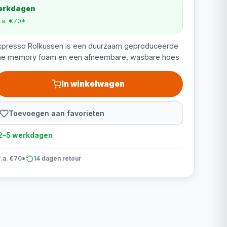
werkdagen
v.a. €70*
f Expresso Rolkussen is een duurzaam geproduceerde
he memory foam en een afneembare, wasbare hoes.
In winkelwagen
Toevoegen aan favorieten
d 2-5 werkdagen
v.a. €70*
14 dagen retour