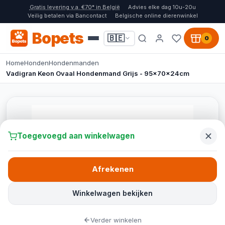
Gratis levering v.a. €70* in België
Advies elke dag 10u-20u
Veilig betalen via Bancontact
Belgische online dierenwinkel
Bopets
🇧🇪
0
Home
Honden
Hondenmanden
Vadigran Keon Ovaal Hondenmand Grijs - 95x70x24cm
Toegevoegd aan winkelwagen
Afrekenen
Winkelwagen bekijken
Verder winkelen