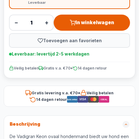
Leverbaar
−
+
In winkelwagen
Toevoegen aan favorieten
Leverbaar: levertijd 2-5 werkdagen
Veilig betalen
Gratis v.a. €70*
14 dagen retour
Gratis levering v.a. €70*
Veilig betalen
14 dagen retour
VISA
Bancontact
iDEAL
Beschrijving
De Vadigran Keon ovaal hondenmand biedt uw hond een