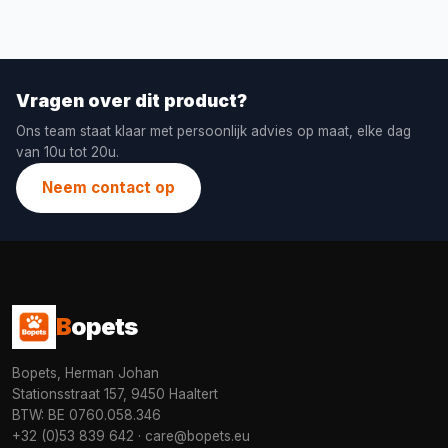
Vragen over dit product?
Ons team staat klaar met persoonlijk advies op maat, elke dag
van 10u tot 20u.
Neem contact op
B
opets
Bopets, Herman Johan
Stationsstraat 157, 9450 Haaltert
BTW: BE 0760.058.346
+32 (0)53 839 642
·
care@bopets.eu