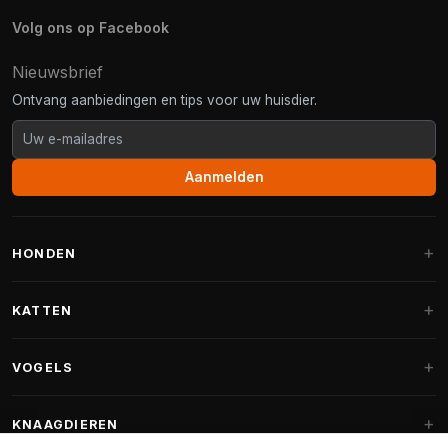
Volg ons op Facebook
Nieuwsbrief
Ontvang aanbiedingen en tips voor uw huisdier.
Aanmelden
HONDEN
Hondenmanden
KATTEN
Hondenkussens
Krabpalen
VOGELS
Fantail hondenmanden
Krabpaal grote katten
Hondenvoer
Parkieten
KNAAGDIEREN
Krabpalen voor Maine Coon