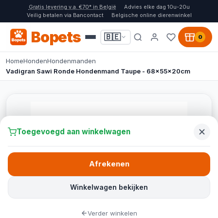
Gratis levering v.a. €70* in België
Advies elke dag 10u-20u
Veilig betalen via Bancontact
Belgische online dierenwinkel
Bopets
🇧🇪
0
Home
Honden
Hondenmanden
Vadigran Sawi Ronde Hondenmand Taupe - 68x55x20cm
Toegevoegd aan winkelwagen
Afrekenen
Winkelwagen bekijken
Verder winkelen