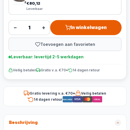
€80,12
Leverbaar
−
+
In winkelwagen
Toevoegen aan favorieten
Leverbaar: levertijd 2-5 werkdagen
Veilig betalen
Gratis v.a. €70*
14 dagen retour
Gratis levering v.a. €70*
Veilig betalen
14 dagen retour
VISA
Bancontact
iDEAL
Beschrijving