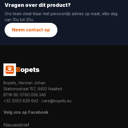
Vragen over dit product?
Ons team staat klaar met persoonlijk advies op maat, elke dag
van 10u tot 20u.
Neem contact op
B
opets
Bopets, Herman Johan
Stationsstraat 157, 9450 Haaltert
BTW: BE 0760.058.346
+32 (0)53 839 642
·
care@bopets.eu
Volg ons op Facebook
Nieuwsbrief