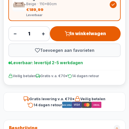
Beige · 110x80cm
€189,99
Leverbaar
−
+
In winkelwagen
Toevoegen aan favorieten
Leverbaar: levertijd 2-5 werkdagen
Veilig betalen
Gratis v.a. €70*
14 dagen retour
Gratis levering v.a. €70*
Veilig betalen
14 dagen retour
VISA
Bancontact
iDEAL
Beschrijving