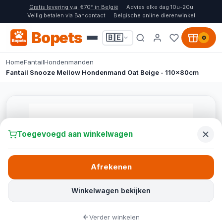
Gratis levering v.a. €70* in België
Advies elke dag 10u-20u
Veilig betalen via Bancontact
Belgische online dierenwinkel
Bopets
🇧🇪
0
Home
Fantail
Hondenmanden
Fantail Snooze Mellow Hondenmand Oat Beige - 110x80cm
Toegevoegd aan winkelwagen
Afrekenen
Winkelwagen bekijken
Verder winkelen