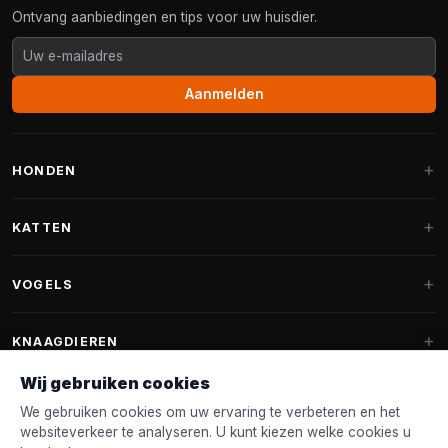
Ontvang aanbiedingen en tips voor uw huisdier.
Aanmelden
HONDEN
Hondenmanden
KATTEN
Hondenkussens
Krabpalen
VOGELS
Fantail hondenmanden
Krabpaal grote katten
Hondenvoer
Parkieten
KNAAGDIEREN
Krabpalen voor Maine Coon
Hondensnoepjes & Snacks
Vogelvoer binnenvogels
Wij gebruiken cookies
Krabpaal onderdelen
Konijnenvoer
Hondenspeelgoed
Voederhuisjes
We gebruiken cookies om uw ervaring te verbeteren en het
FANTAIL
Krabtonnen
Knaagdierenvoer
websiteverkeer te analyseren. U kunt kiezen welke cookies u
Halsband & Lijn
Nestkastjes & Nesting