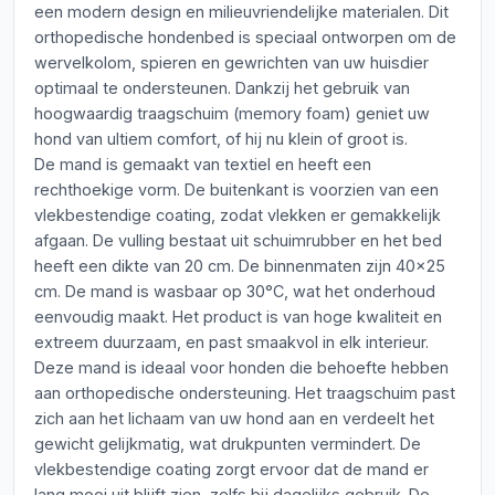
een modern design en milieuvriendelijke materialen. Dit
orthopedische hondenbed is speciaal ontworpen om de
wervelkolom, spieren en gewrichten van uw huisdier
optimaal te ondersteunen. Dankzij het gebruik van
hoogwaardig traagschuim (memory foam) geniet uw
hond van ultiem comfort, of hij nu klein of groot is.
De mand is gemaakt van textiel en heeft een
rechthoekige vorm. De buitenkant is voorzien van een
vlekbestendige coating, zodat vlekken er gemakkelijk
afgaan. De vulling bestaat uit schuimrubber en het bed
heeft een dikte van 20 cm. De binnenmaten zijn 40x25
cm. De mand is wasbaar op 30°C, wat het onderhoud
eenvoudig maakt. Het product is van hoge kwaliteit en
extreem duurzaam, en past smaakvol in elk interieur.
Deze mand is ideaal voor honden die behoefte hebben
aan orthopedische ondersteuning. Het traagschuim past
zich aan het lichaam van uw hond aan en verdeelt het
gewicht gelijkmatig, wat drukpunten vermindert. De
vlekbestendige coating zorgt ervoor dat de mand er
lang mooi uit blijft zien, zelfs bij dagelijks gebruik. De