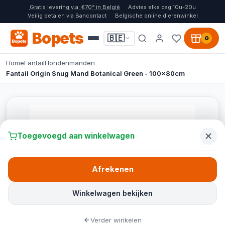
Gratis levering v.a. €70* in België
Advies elke dag 10u-20u
Veilig betalen via Bancontact
Belgische online dierenwinkel
Bopets
🇧🇪
0
Home
Fantail
Hondenmanden
Fantail Origin Snug Mand Botanical Green - 100x80cm
Toegevoegd aan winkelwagen
Afrekenen
Winkelwagen bekijken
Verder winkelen