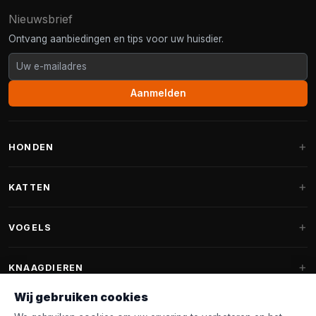
Nieuwsbrief
Ontvang aanbiedingen en tips voor uw huisdier.
Aanmelden
HONDEN
Hondenmanden
KATTEN
Hondenkussens
Krabpalen
VOGELS
Fantail hondenmanden
Krabpaal grote katten
Hondenvoer
Parkieten
KNAAGDIEREN
Krabpalen voor Maine Coon
Hondensnoepjes & Snacks
Vogelvoer binnenvogels
Wij gebruiken cookies
Krabpaal onderdelen
Konijnenvoer
Hondenspeelgoed
Voederhuisjes