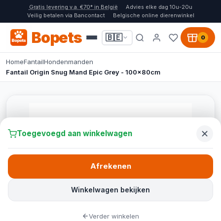
Gratis levering v.a. €70* in België
Advies elke dag 10u-20u
Veilig betalen via Bancontact
Belgische online dierenwinkel
Bopets
🇧🇪
0
Home
Fantail
Hondenmanden
Fantail Origin Snug Mand Epic Grey - 100x80cm
Toegevoegd aan winkelwagen
Afrekenen
Winkelwagen bekijken
Verder winkelen