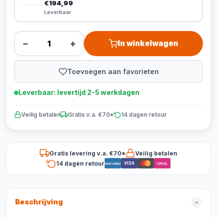
€194,99
Leverbaar
−
+
In winkelwagen
Toevoegen aan favorieten
Leverbaar: levertijd 2-5 werkdagen
Veilig betalen
Gratis v.a. €70*
14 dagen retour
Gratis levering v.a. €70*
Veilig betalen
14 dagen retour
VISA
Bancontact
iDEAL
Beschrijving