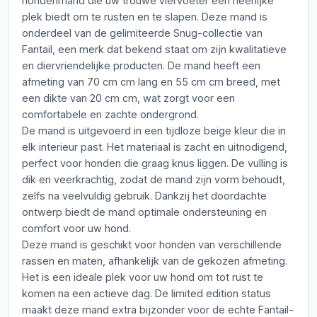
hondenmand die uw trouwe viervoeter een heerlijke
plek biedt om te rusten en te slapen. Deze mand is
onderdeel van de gelimiteerde Snug-collectie van
Fantail, een merk dat bekend staat om zijn kwalitatieve
en diervriendelijke producten. De mand heeft een
afmeting van 70 cm cm lang en 55 cm cm breed, met
een dikte van 20 cm cm, wat zorgt voor een
comfortabele en zachte ondergrond.
De mand is uitgevoerd in een tijdloze beige kleur die in
elk interieur past. Het materiaal is zacht en uitnodigend,
perfect voor honden die graag knus liggen. De vulling is
dik en veerkrachtig, zodat de mand zijn vorm behoudt,
zelfs na veelvuldig gebruik. Dankzij het doordachte
ontwerp biedt de mand optimale ondersteuning en
comfort voor uw hond.
Deze mand is geschikt voor honden van verschillende
rassen en maten, afhankelijk van de gekozen afmeting.
Het is een ideale plek voor uw hond om tot rust te
komen na een actieve dag. De limited edition status
maakt deze mand extra bijzonder voor de echte Fantail-