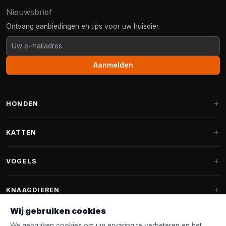
Nieuwsbrief
Ontvang aanbiedingen en tips voor uw huisdier.
Aanmelden
HONDEN
Hondenmanden
KATTEN
Hondenkussens
Krabpalen
VOGELS
Fantail hondenmanden
Krabpaal grote katten
Hondenvoer
Parkieten
KNAAGDIEREN
Krabpalen voor Maine Coon
Hondensnoepjes & Snacks
Vogelvoer binnenvogels
Wij gebruiken cookies
Krabpaal onderdelen
Konijnenvoer
Hondenspeelgoed
Voederhuisjes
We gebruiken cookies om uw ervaring te verbeteren en het