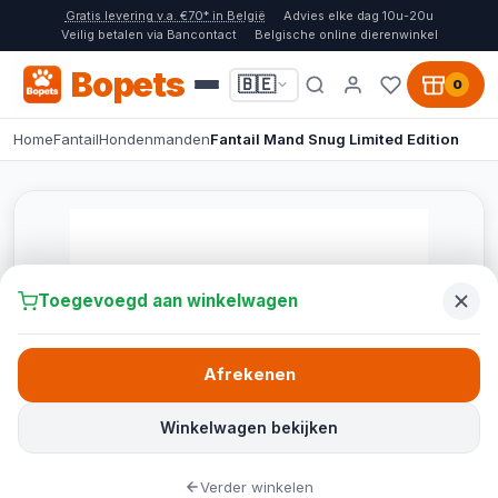
Gratis levering v.a. €70* in België
Advies elke dag 10u-20u
Veilig betalen via Bancontact
Belgische online dierenwinkel
Bopets
🇧🇪
0
Home
Fantail
Hondenmanden
Fantail Mand Snug Limited Edition
Toegevoegd aan winkelwagen
Afrekenen
Winkelwagen bekijken
Verder winkelen