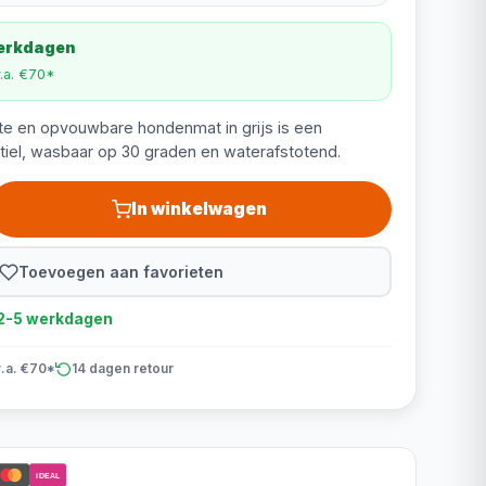
werkdagen
v.a. €70*
te en opvouwbare hondenmat in grijs is een
tiel, wasbaar op 30 graden en waterafstotend.
In winkelwagen
Toevoegen aan favorieten
d 2-5 werkdagen
v.a. €70*
14 dagen retour
iDEAL