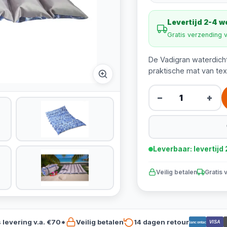
Levertijd 2-4 
Gratis verzending 
De Vadigran waterdich
praktische mat van tex
−
+
Leverbaar: levertij
Veilig betalen
Gratis 
s levering v.a. €70*
Veilig betalen
14 dagen retour
VISA
Bancontact