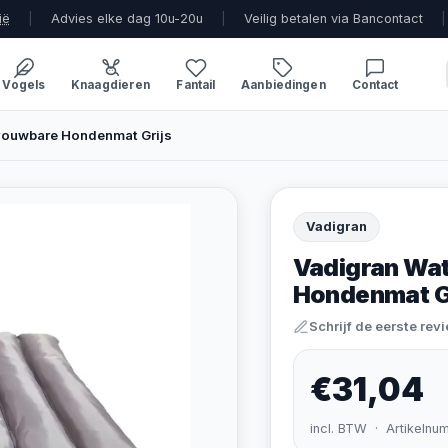
ië
|
Advies elke dag 10u-20u
|
Veilig betalen via Bancontact
|
Vogels
Knaagdieren
Fantail
Aanbiedingen
Contact
vouwbare Hondenmat Grijs
Vadigran
Vadigran Wa
Hondenmat G
Schrijf de eerste rev
€31,04
incl. BTW · Artikelnu