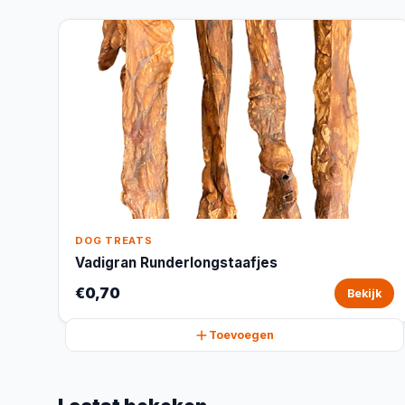
DOG TREATS
Vadigran Runderlongstaafjes
€0,70
Bekijk
Toevoegen