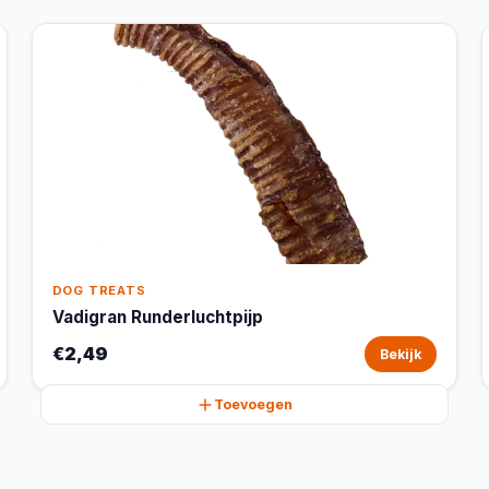
DOG TREATS
Vadigran Runderluchtpijp
€2,49
Bekijk
Toevoegen