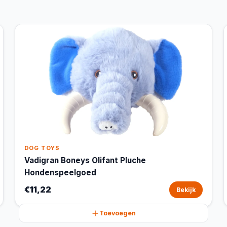
DOG TOYS
Vadigran Boneys Olifant Pluche
Hondenspeelgoed
€11,22
Bekijk
Toevoegen