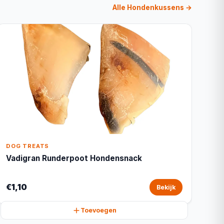
Alle Hondenkussens →
DOG TREATS
Vadigran Runderpoot Hondensnack
€1,10
Bekijk
Toevoegen