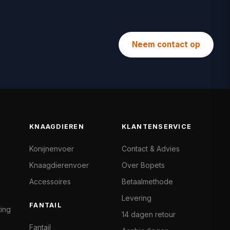
Neem contact op
KNAAGDIEREN
KLANTENSERVICE
Konijnenvoer
Contact & Advies
Knaagdierenvoer
Over Bopets
Accessoires
Betaalmethode
Levering
FANTAIL
ting
14 dagen retour
Fantail