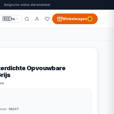
Belgische online dierenwinkel
🇧🇪
Winkelwagen
NL
0
terdichte Opvouwbare
rijs
iew
mmer:
18207