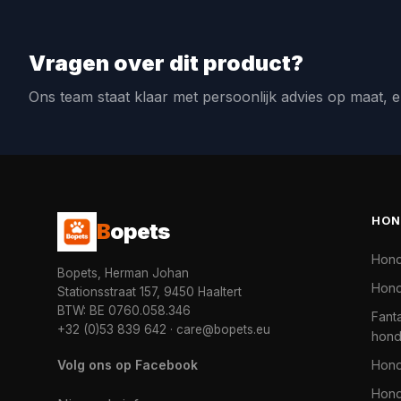
Vragen over dit product?
Ons team staat klaar met persoonlijk advies op maat, e
HON
B
opets
Hon
Bopets, Herman Johan
Hond
Stationsstraat 157, 9450 Haaltert
BTW: BE 0760.058.346
Fanta
+32 (0)53 839 642
·
care@bopets.eu
hon
Volg ons op Facebook
Hon
Hond