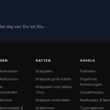
lke dag van 10u tot 20u.
DEN
KATTEN
VOGELS
denmanden
Krabpalen
Parkieten
enkussens
Krabpaal grote katten
Vogelvoer
binnenvogels
il
Krabpalen voor Maine
denmanden
Coon
Voederhuisjes
denvoer
Krabpaal onderdelen
Nestkastjes & Nes
ensnoepjes &
Krabtonnen
Tuinvogelvoer