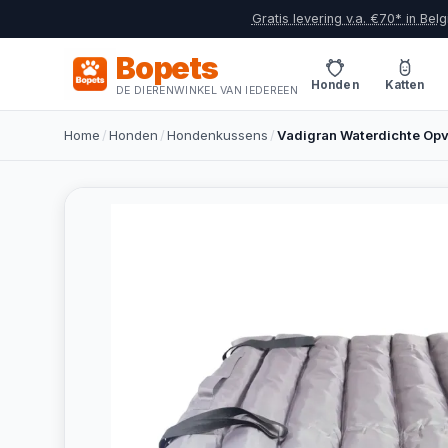
Gratis levering v.a. €70* in Belg
Bopets
Honden
Katten
DE DIERENWINKEL VAN IEDEREEN
Home
/
Honden
/
Hondenkussens
/
Vadigran Waterdichte Op