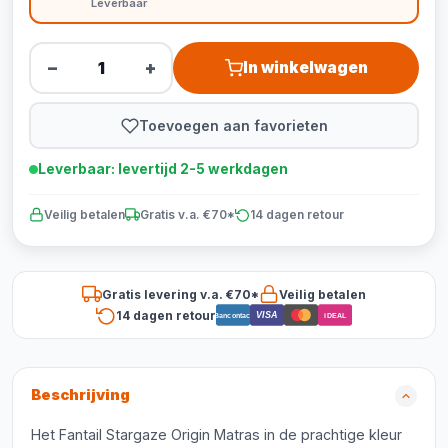
Leverbaar
−
+
In winkelwagen
Toevoegen aan favorieten
Leverbaar: levertijd 2-5 werkdagen
Veilig betalen
Gratis v.a. €70*
14 dagen retour
Gratis levering v.a. €70*
Veilig betalen
14 dagen retour
VISA
Bancontact
iDEAL
Beschrijving
Het Fantail Stargaze Origin Matras in de prachtige kleur