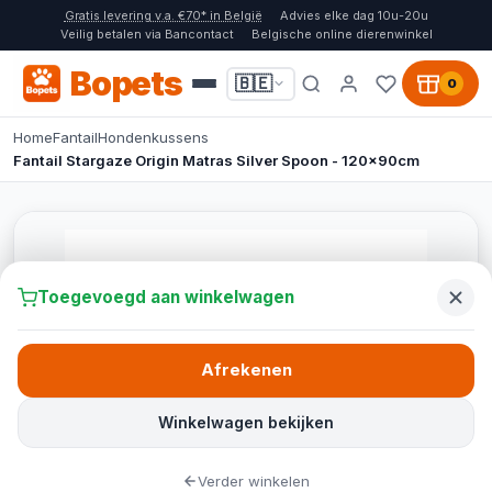
Gratis levering v.a. €70* in België
Advies elke dag 10u-20u
Veilig betalen via Bancontact
Belgische online dierenwinkel
Bopets
🇧🇪
0
Home
Fantail
Hondenkussens
Fantail Stargaze Origin Matras Silver Spoon - 120x90cm
Toegevoegd aan winkelwagen
Afrekenen
Winkelwagen bekijken
Verder winkelen