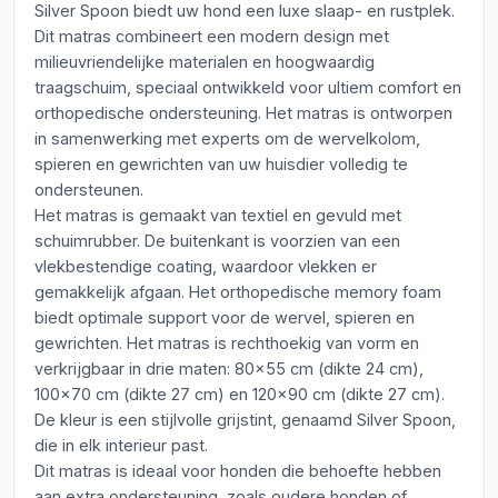
Silver Spoon biedt uw hond een luxe slaap- en rustplek.
Dit matras combineert een modern design met
milieuvriendelijke materialen en hoogwaardig
traagschuim, speciaal ontwikkeld voor ultiem comfort en
orthopedische ondersteuning. Het matras is ontworpen
in samenwerking met experts om de wervelkolom,
spieren en gewrichten van uw huisdier volledig te
ondersteunen.
Het matras is gemaakt van textiel en gevuld met
schuimrubber. De buitenkant is voorzien van een
vlekbestendige coating, waardoor vlekken er
gemakkelijk afgaan. Het orthopedische memory foam
biedt optimale support voor de wervel, spieren en
gewrichten. Het matras is rechthoekig van vorm en
verkrijgbaar in drie maten: 80x55 cm (dikte 24 cm),
100x70 cm (dikte 27 cm) en 120x90 cm (dikte 27 cm).
De kleur is een stijlvolle grijstint, genaamd Silver Spoon,
die in elk interieur past.
Dit matras is ideaal voor honden die behoefte hebben
aan extra ondersteuning, zoals oudere honden of