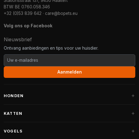
Stationsstraat 157, 9450 Haaltert
BTW: BE 0760.058.346
+32 (0)53 839 642
·
care@bopets.eu
Volg ons op Facebook
Nieuwsbrief
Ontvang aanbiedingen en tips voor uw huisdier.
Aanmelden
HONDEN
Hondenmanden
KATTEN
Hondenkussens
Krabpalen
VOGELS
Fantail hondenmanden