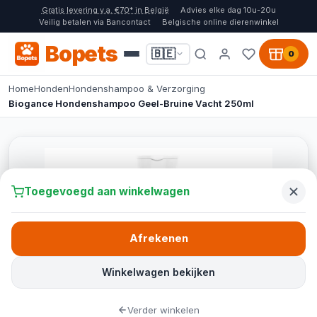
Gratis levering v.a. €70* in België
Advies elke dag 10u-20u
Veilig betalen via Bancontact
Belgische online dierenwinkel
Bopets
🇧🇪
0
Home
Honden
Hondenshampoo & Verzorging
Biogance Hondenshampoo Geel-Bruine Vacht 250ml
Toegevoegd aan winkelwagen
Afrekenen
Winkelwagen bekijken
Verder winkelen