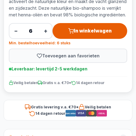
activeert de natuurlijke kleur en maakt de vacht glanzend
en zijdezacht. Deze natuurlijke bio-shampoo is verrijkt
met henna-oliën en bevat 98% biologische ingrediënten.
−
+
In winkelwagen
Min. bestelhoeveelheid: 6 stuks
Toevoegen aan favorieten
Leverbaar: levertijd 2-5 werkdagen
Veilig betalen
Gratis v.a. €70*
14 dagen retour
Gratis levering v.a. €70*
Veilig betalen
14 dagen retour
VISA
Bancontact
iDEAL