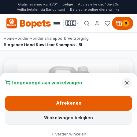
Gratis levering v.a. €70* in België
Advies elke dag 10u-20u
Veilig betalen via Bancontact
Belgische online dierenwinkel
Bopets
🇧🇪
0
Home
Honden
Hondenshampoo & Verzorging
Biogance Hond Ruw Haar Shampoo - 5l
Toegevoegd aan winkelwagen
Afrekenen
Winkelwagen bekijken
Verder winkelen