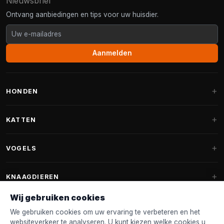
Nieuwsbrief
Ontvang aanbiedingen en tips voor uw huisdier.
Aanmelden
HONDEN
Hondenmanden
KATTEN
Hondenkussens
Krabpalen
VOGELS
Fantail hondenmanden
Krabpaal grote katten
Hondenvoer
Parkieten
KNAAGDIEREN
Krabpalen voor Maine Coon
Hondensnoepjes & Snacks
Vogelvoer binnenvogels
Wij gebruiken cookies
Krabpaal onderdelen
Konijnenvoer
Hondenspeelgoed
Voederhuisjes
We gebruiken cookies om uw ervaring te verbeteren en het
FANTAIL
Krabtonnen
Knaagdierenvoer
websiteverkeer te analyseren. U kunt kiezen welke cookies u