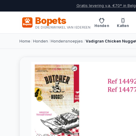
Gratis levering v.a. €70* in Belg
Bopets
Honden
Katten
DE DIERENWINKEL VAN IEDEREEN
Home
/
Honden
/
Hondensnoepjes
/
Vadigran Chicken Nugget