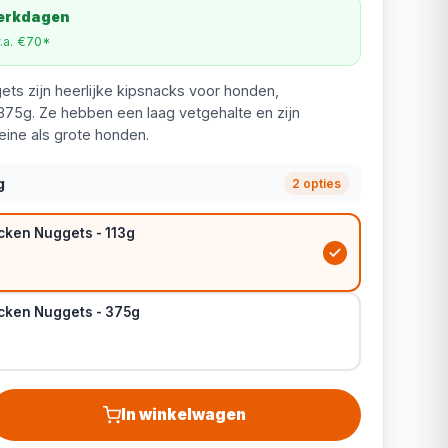
werkdagen
v.a. €70*
ts zijn heerlijke kipsnacks voor honden,
n 375g. Ze hebben een laag vetgehalte en zijn
eine als grote honden.
g
2 opties
cken Nuggets - 113g
cken Nuggets - 375g
In winkelwagen