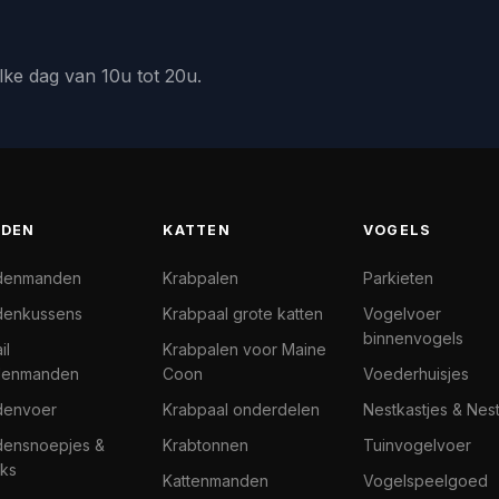
lke dag van 10u tot 20u.
DEN
KATTEN
VOGELS
denmanden
Krabpalen
Parkieten
enkussens
Krabpaal grote katten
Vogelvoer
binnenvogels
il
Krabpalen voor Maine
denmanden
Coon
Voederhuisjes
denvoer
Krabpaal onderdelen
Nestkastjes & Nes
ensnoepjes &
Krabtonnen
Tuinvogelvoer
ks
Kattenmanden
Vogelspeelgoed