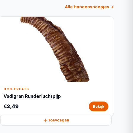
Alle Hondensnoepjes →
DOG TREATS
Vadigran Runderluchtpijp
€2,49
Bekijk
Toevoegen