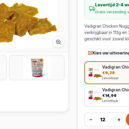
Levertijd 2-4 
Gratis verzending 
Vadigran Chicken Nugge
verkrijgbaar in 113g e
geschikt voor zowel kl
Kies uw uitvoerin
Vadigran Chi
€6,28
Leverbaar
Vadigran Chi
€14,98
Leverbaar
−
+