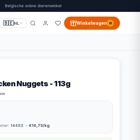
Belgische online dierenwinkel
🇧🇪
Winkelwagen
NL
0
cken Nuggets - 113g
iew
mmer:
14492
· €16,75/kg