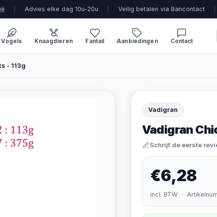
ië
|
Advies elke dag 10u-20u
|
Veilig betalen via Bancontact
|
Vogels
Knaagdieren
Fantail
Aanbiedingen
Contact
s - 113g
Vadigran
Vadigran Chi
Schrijf de eerste rev
€6,28
incl. BTW · Artikelnu