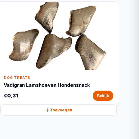
DOG TREATS
Vadigran Lamshoeven Hondensnack
€0,31
Bekijk
Toevoegen