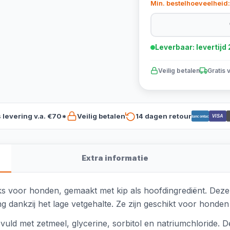
Min. bestelhoeveelheid:
Leverbaar: levertij
Veilig betalen
Gratis 
s levering v.a. €70*
Veilig betalen
14 dagen retour
VISA
Bancontact
Extra informatie
s voor honden, gemaakt met kip als hoofdingrediënt. Deze n
dankzij het lage vetgehalte. Ze zijn geschikt voor honden 
uld met zetmeel, glycerine, sorbitol en natriumchloride. D