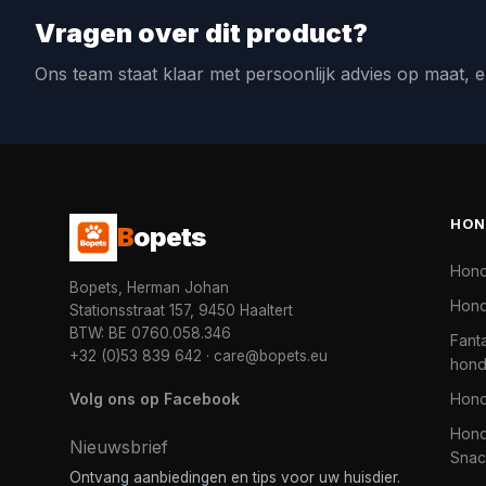
Vragen over dit product?
Ons team staat klaar met persoonlijk advies op maat, e
HON
B
opets
Hon
Bopets, Herman Johan
Hond
Stationsstraat 157, 9450 Haaltert
BTW: BE 0760.058.346
Fanta
+32 (0)53 839 642
·
care@bopets.eu
hon
Volg ons op Facebook
Hon
Hond
Nieuwsbrief
Snac
Ontvang aanbiedingen en tips voor uw huisdier.