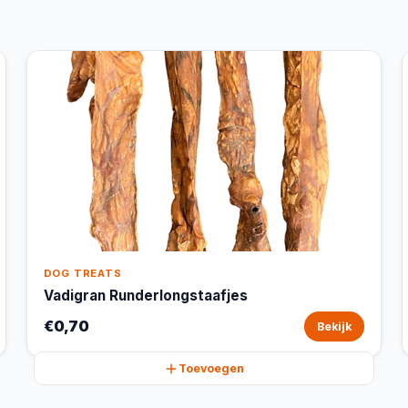
DOG TREATS
Vadigran Runderlongstaafjes
€0,70
Bekijk
Toevoegen