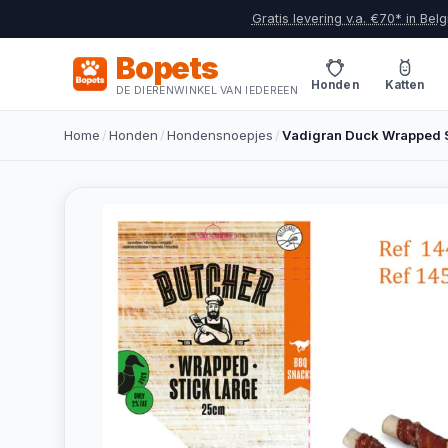
Gratis levering v.a. €70* in Belg
Bopets
Honden
Katten
DE DIERENWINKEL VAN IEDEREEN
Home
/
Honden
/
Hondensnoepjes
/
Vadigran Duck Wrapped S