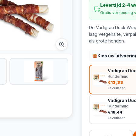
Levertijd 2-4 
Gratis verzending 
De Vadigran Duck Wrap
laag vetgehalte, verpak
als grote honden.
Kies uw uitvoerin
Vadigran Duc
Runderhuid
€13,33
Leverbaar
Vadigran Duc
Runderhuid
€18,44
Leverbaar