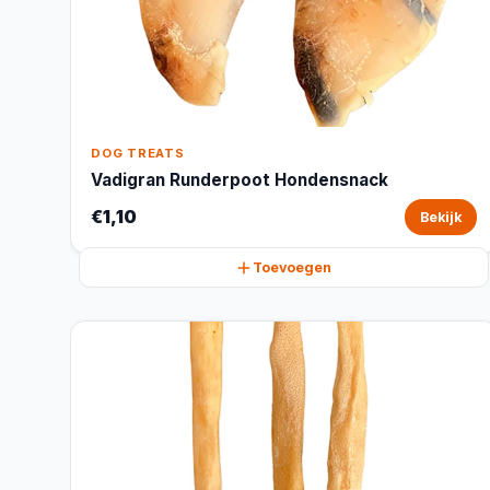
DOG TREATS
Vadigran Runderpoot Hondensnack
€1,10
Bekijk
Toevoegen