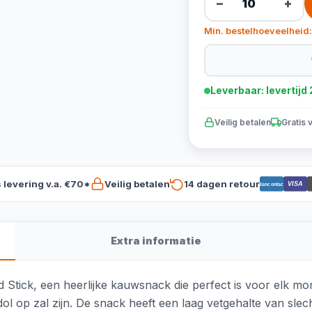
−
+
Min. bestelhoeveelheid:
Leverbaar: levertij
Veilig betalen
Gratis 
s levering v.a. €70*
Veilig betalen
14 dagen retour
VISA
Bancontact
Extra informatie
tick, een heerlijke kauwsnack die perfect is voor elk mo
 dol op zal zijn. De snack heeft een laag vetgehalte van s