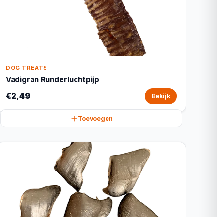
DOG TREATS
Vadigran Runderluchtpijp
€2,49
Bekijk
Toevoegen