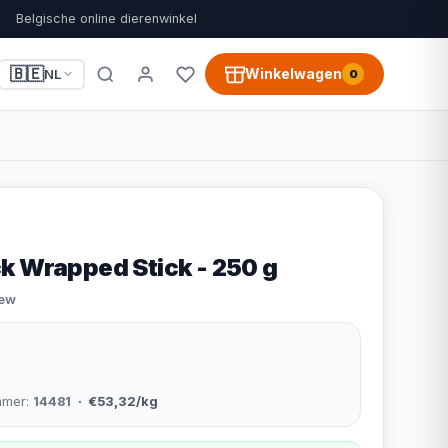
Belgische online dierenwinkel
🇧🇪
Winkelwagen
NL
0
k Wrapped Stick - 250 g
iew
mmer:
14481
· €53,32/kg