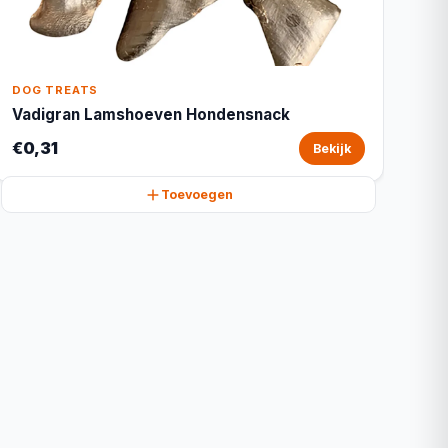
DOG TREATS
Vadigran Lamshoeven Hondensnack
€0,31
Bekijk
Toevoegen