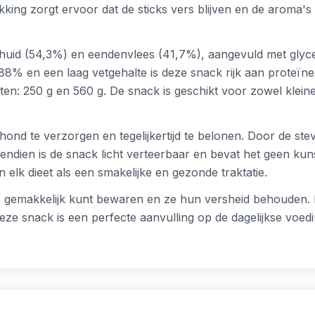
pakking zorgt ervoor dat de sticks vers blijven en de aroma
uid (54,3%) en eendenvlees (41,7%), aangevuld met glycer
88% en een laag vetgehalte is deze snack rijk aan proteïne
nten: 250 g en 560 g. De snack is geschikt voor zowel klein
ond te verzorgen en tegelijkertijd te belonen. Door de stev
dien is de snack licht verteerbaar en bevat het geen kuns
elk dieet als een smakelijke en gezonde traktatie.
icks gemakkelijk kunt bewaren en ze hun versheid behouden.
 Deze snack is een perfecte aanvulling op de dagelijkse voe