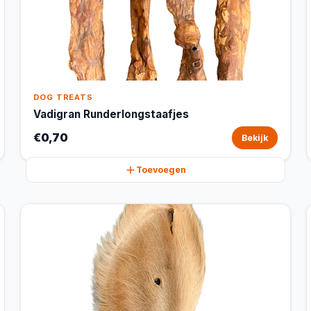
DOG TREATS
Vadigran Runderlongstaafjes
€0,70
Bekijk
Toevoegen