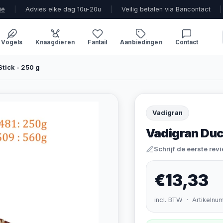
ië
|
Advies elke dag 10u-20u
|
Veilig betalen via Bancontact
|
Vogels
Knaagdieren
Fantail
Aanbiedingen
Contact
tick - 250 g
Vadigran
Vadigran Duc
Schrijf de eerste rev
€13,33
incl. BTW · Artikelnu