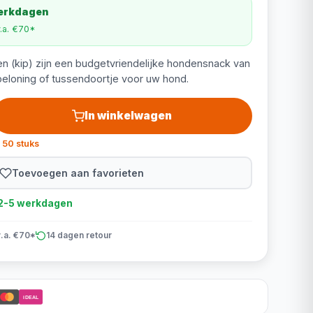
werkdagen
v.a. €70*
en (kip) zijn een budgetvriendelijke hondensnack van
 beloning of tussendoortje voor uw hond.
In winkelwagen
 50 stuks
Toevoegen aan favorieten
d 2-5 werkdagen
v.a. €70*
14 dagen retour
iDEAL