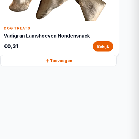
DOG TREATS
Vadigran Lamshoeven Hondensnack
€0,31
Bekijk
Toevoegen