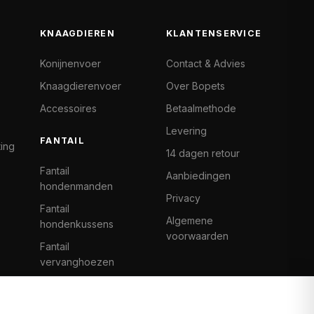
KNAAGDIEREN
KLANTENSERVICE
Konijnenvoer
Contact & Advies
Knaagdierenvoer
Over Bopets
Accessoires
Betaalmethode
Levering
FANTAIL
ting
14 dagen retour
Fantail
Aanbiedingen
hondenmanden
Privacy
Fantail
Algemene
hondenkussens
voorwaarden
Fantail
vervanghoezen
Cat Climb Fantail