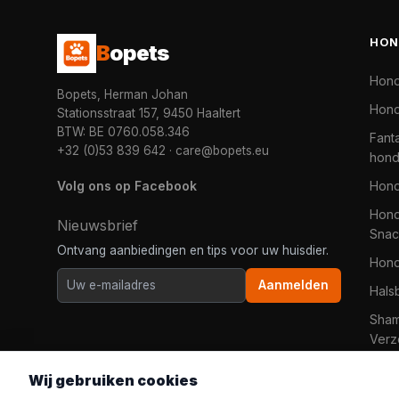
HON
B
opets
Hon
Bopets, Herman Johan
Hond
Stationsstraat 157, 9450 Haaltert
BTW: BE 0760.058.346
Fanta
+32 (0)53 839 642
·
care@bopets.eu
hon
Volg ons op Facebook
Hon
Hond
Nieuwsbrief
Snac
Ontvang aanbiedingen en tips voor uw huisdier.
Hon
Aanmelden
Hals
Sha
Verz
Wij gebruiken cookies