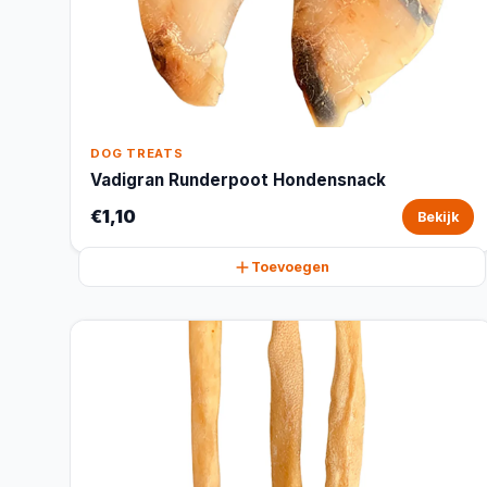
DOG TREATS
Vadigran Runderpoot Hondensnack
€1,10
Bekijk
Toevoegen