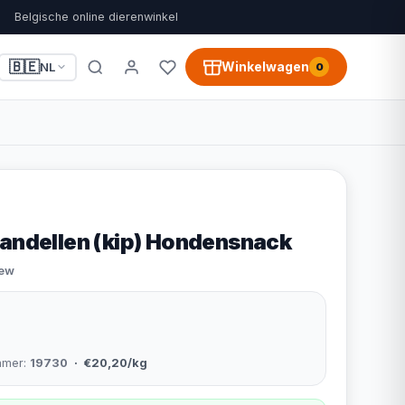
Belgische online dierenwinkel
🇧🇪
Winkelwagen
NL
0
kandellen (kip) Hondensnack
iew
mmer:
19730
· €20,20/kg