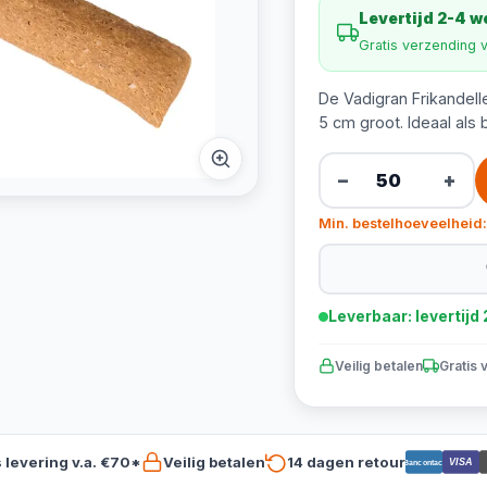
Levertijd 2-4 
Gratis verzending 
De Vadigran Frikandell
5 cm groot. Ideaal als
−
+
Min. bestelhoeveelheid:
Leverbaar: levertij
Veilig betalen
Gratis 
s levering v.a. €70*
Veilig betalen
14 dagen retour
VISA
Bancontact