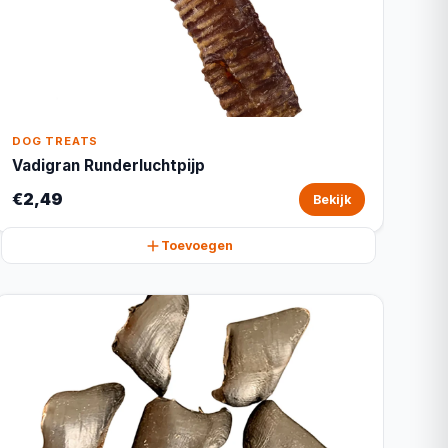
DOG TREATS
Vadigran Runderluchtpijp
€2,49
Bekijk
Toevoegen