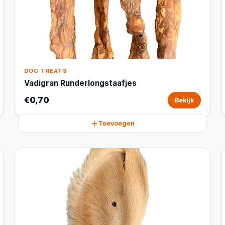
DOG TREATS
Vadigran Runderlongstaafjes
€0,70
Bekijk
Toevoegen