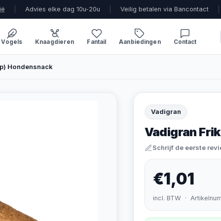
ië
|
Advies elke dag 10u-20u
|
Veilig betalen via Bancontact
|
Vogels
Knaagdieren
Fantail
Aanbiedingen
Contact
kip) Hondensnack
Vadigran
Vadigran Fri
Schrijf de eerste rev
€1,01
incl. BTW · Artikelnu