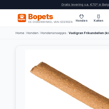
Gratis levering v.a. €70* in Belg
Bopets
Honden
Katten
DE DIERENWINKEL VAN IEDEREEN
Home
/
Honden
/
Hondensnoepjes
/
Vadigran Frikandellen (