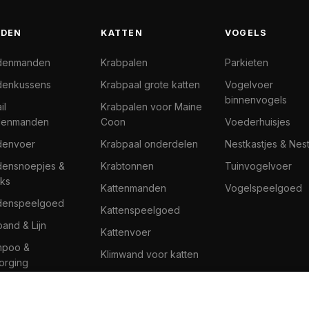
DEN
KATTEN
VOGELS
denmanden
Krabpalen
Parkieten
enkussens
Krabpaal grote katten
Vogelvoer
binnenvogels
il
Krabpalen voor Maine
denmanden
Coon
Voederhuisjes
denvoer
Krabpaal onderdelen
Nestkastjes & Nes
ensnoepjes &
Krabtonnen
Tuinvogelvoer
ks
Kattenmanden
Vogelspeelgoed
denspeelgoed
Kattenspeelgoed
band & Lijn
Kattenvoer
mpoo &
Klimwand voor katten
orging